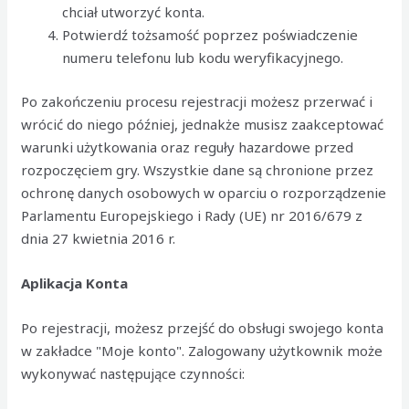
chciał utworzyć konta.
Potwierdź tożsamość poprzez poświadczenie
numeru telefonu lub kodu weryfikacyjnego.
Po zakończeniu procesu rejestracji możesz przerwać i
wrócić do niego później, jednakże musisz zaakceptować
warunki użytkowania oraz reguły hazardowe przed
rozpoczęciem gry. Wszystkie dane są chronione przez
ochronę danych osobowych w oparciu o rozporządzenie
Parlamentu Europejskiego i Rady (UE) nr 2016/679 z
dnia 27 kwietnia 2016 r.
Aplikacja Konta
Po rejestracji, możesz przejść do obsługi swojego konta
w zakładce "Moje konto". Zalogowany użytkownik może
wykonywać następujące czynności: