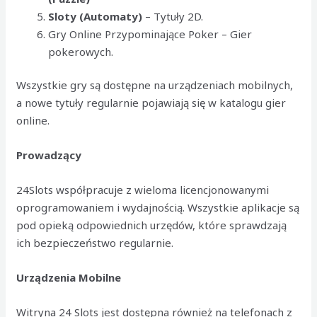
Sloty (Automaty)
– Tytuły 2D.
Gry Online Przypominające Poker – Gier
pokerowych.
Wszystkie gry są dostępne na urządzeniach mobilnych,
a nowe tytuły regularnie pojawiają się w katalogu gier
online.
Prowadzący
24Slots współpracuje z wieloma licencjonowanymi
oprogramowaniem i wydajnością. Wszystkie aplikacje są
pod opieką odpowiednich urzędów, które sprawdzają
ich bezpieczeństwo regularnie.
Urządzenia Mobilne
Witryna 24 Slots jest dostępna również na telefonach z