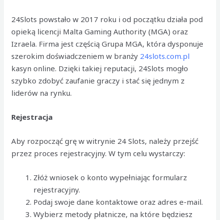
24Slots powstało w 2017 roku i od początku działa pod
opieką licencji Malta Gaming Authority (MGA) oraz
Izraela. Firma jest częścią Grupa MGA, która dysponuje
szerokim doświadczeniem w branży
24slots.com.pl
kasyn online. Dzięki takiej reputacji, 24Slots mogło
szybko zdobyć zaufanie graczy i stać się jednym z
liderów na rynku.
Rejestracja
Aby rozpocząć grę w witrynie 24 Slots, należy przejść
przez proces rejestracyjny. W tym celu wystarczy:
Złóż wniosek o konto wypełniając formularz
rejestracyjny.
Podaj swoje dane kontaktowe oraz adres e-mail.
Wybierz metody płatnicze, na które będziesz