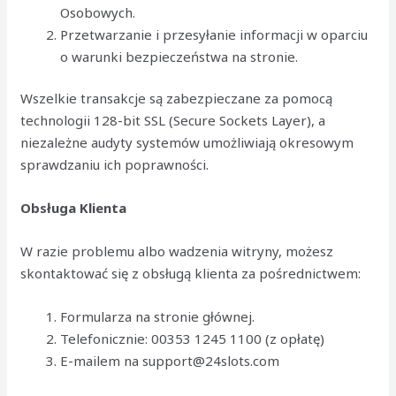
Osobowych.
Przetwarzanie i przesyłanie informacji w oparciu
o warunki bezpieczeństwa na stronie.
Wszelkie transakcje są zabezpieczane za pomocą
technologii 128-bit SSL (Secure Sockets Layer), a
niezależne audyty systemów umożliwiają okresowym
sprawdzaniu ich poprawności.
Obsługa Klienta
W razie problemu albo wadzenia witryny, możesz
skontaktować się z obsługą klienta za pośrednictwem:
Formularza na stronie głównej.
Telefonicznie: 00353 1245 1100 (z opłatę)
E-mailem na support@24slots.com