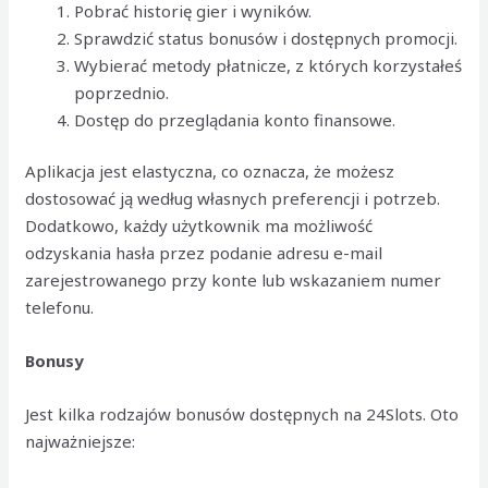
Pobrać historię gier i wyników.
Sprawdzić status bonusów i dostępnych promocji.
Wybierać metody płatnicze, z których korzystałeś
poprzednio.
Dostęp do przeglądania konto finansowe.
Aplikacja jest elastyczna, co oznacza, że możesz
dostosować ją według własnych preferencji i potrzeb.
Dodatkowo, każdy użytkownik ma możliwość
odzyskania hasła przez podanie adresu e-mail
zarejestrowanego przy konte lub wskazaniem numer
telefonu.
Bonusy
Jest kilka rodzajów bonusów dostępnych na 24Slots. Oto
najważniejsze: