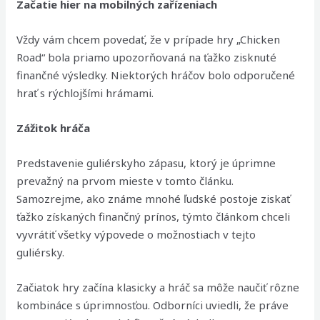
Začatie hier na mobilných zařízeniach
Vždy vám chcem povedať, že v prípade hry „Chicken
Road“ bola priamo upozorňovaná na ťažko zisknuté
finančné výsledky. Niektorých hráčov bolo odporučené
hrať s rýchlojšími hrámami.
Zážitok hráča
Predstavenie guliérskyho zápasu, ktorý je úprimne
prevažný na prvom mieste v tomto článku.
Samozrejme, ako známe mnohé ľudské postoje ziskať
ťažko získaných finančný prínos, týmto článkom chceli
vyvrátiť všetky výpovede o možnostiach v tejto
guliérsky.
Začiatok hry začína klasicky a hráč sa môže naučiť rôzne
kombináce s úprimnosťou. Odborníci uviedli, že práve