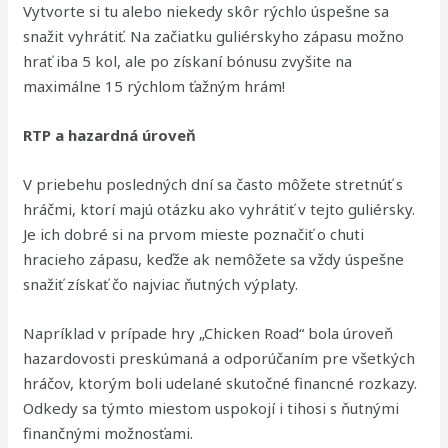
Vytvorte si tu alebo niekedy skôr rýchlo úspešne sa
snažit vyhrátiť. Na začiatku guliérskyho zápasu možno
hrať iba 5 kol, ale po získaní bónusu zvyšite na
maximálne 15 rýchlom ťažným hrám!
RTP a hazardná úroveň
V priebehu posledných dní sa často môžete stretnúť s
hráčmi, ktorí majú otázku ako vyhrátiť v tejto guliérsky.
Je ich dobré si na prvom mieste poznačiť o chuti
hracieho zápasu, keďže ak nemôžete sa vždy úspešne
snažiť získať čo najviac ňutných výplaty.
Napríklad v prípade hry „Chicken Road“ bola úroveň
hazardovosti preskúmaná a odporúčaním pre všetkých
hráčov, ktorým boli udelané skutočné financné rozkazy.
Odkedy sa týmto miestom uspokojí i tihosi s ňutnými
finančnými možnosťami.