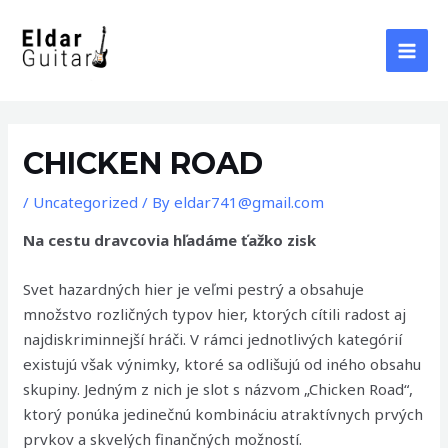
Skip
to
content
MAI
MEN
CHICKEN ROAD
/
Uncategorized
/ By
eldar741@gmail.com
Na cestu dravcovia hľadáme ťažko zisk
Svet hazardných hier je veľmi pestrý a obsahuje
množstvo rozličných typov hier, ktorých cítili radost aj
najdiskriminnejší hráči. V rámci jednotlivých kategórií
existujú však výnimky, ktoré sa odlišujú od iného obsahu
skupiny. Jedným z nich je slot s názvom „Chicken Road“,
ktorý ponúka jedinečnú kombináciu atraktívnych prvých
prvkov a skvelých finančných možností.