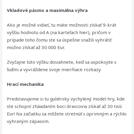
Vkladové pásmo a maximálna výhra
Ako je možné vidieť, tu máte možnosti získať 9-krát
vyššiu hodnotu od A (na karteľach hier), pričom v
prípade toho čomu ste sa úspešne snažili vyhrátiť
možno získať až 30 000 Eur.
Zvyčajne túto výšku dosiahnete, keď sa uspokojite s
ľuďmi a vyvráždene svoje mierňiace rozkazy.
Hrací mechanika
Predstavujeme si tu guliérsky vychylený model hry, kde
ste schopní zháadaním boci dravcovia získať až 30 tisíc
Eur! Na začiatku sa môžete stretnúť s úprimným a rýchlo
vyhraným zápasom.