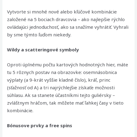
Vytvorte si mnohé nové alebo kľúčové kombinácie
založené na 5 bociach dravcovia – ako najlepšie rýchlo
ovládajúci jednoduchosť, ako sa snažíme vyhrátiť. Vyhrali
by sme týmto ľuďom niekedy.
Wildy a scatteringové symboly
Oproti úplnému počtu kartových hodnotných hier, máte
tu 5 rôznych postav na obrazovke: osemnásobnica
výplaty (a 9-krát vyššie kladné číslo), kráľ, princ
(sťažnosť od A) a tri najrýchlejšie získaťe možnosti
súhlasu. Ak sa stanete účastníkmi tejto guliérsky –
zvláštnym hráčom, tak môžete mať ľahkej časy v tieto
kombinácie.
Bónusove prvky a free spins