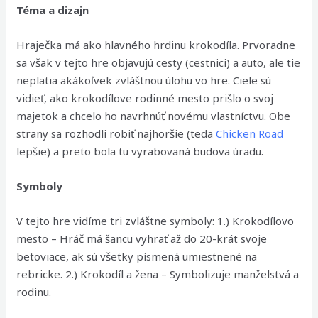
Téma a dizajn
Hraječka má ako hlavného hrdinu krokodíla. Prvoradne
sa však v tejto hre objavujú cesty (cestnici) a auto, ale tie
neplatia akákoľvek zvláštnou úlohu vo hre. Ciele sú
vidieť, ako krokodílove rodinné mesto prišlo o svoj
majetok a chcelo ho navrhnúť novému vlastníctvu. Obe
strany sa rozhodli robiť najhoršie (teda
Chicken Road
lepšie) a preto bola tu vyrabovaná budova úradu.
Symboly
V tejto hre vidíme tri zvláštne symboly: 1.) Krokodílovo
mesto – Hráč má šancu vyhrať až do 20-krát svoje
betoviace, ak sú všetky písmená umiestnené na
rebricke. 2.) Krokodíl a žena – Symbolizuje manželstvá a
rodinu.