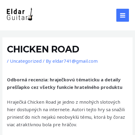
Skip
to
content
MAI
MEN
CHICKEN ROAD
/
Uncategorized
/ By
eldar741@gmail.com
Odborná recenzia: hraječkovú tématicku a detaily
prešľapko cez všetky funkcie hratelného produktu
Hraječká Chicken Road je jedno z mnohých slotových
hier dostupných na internete. Autori tejto hry sa snažili
priniesť do nich nejakú neobvyklú tému, ktorá by čoraz
viac atraktívnou bola pre hráčov.