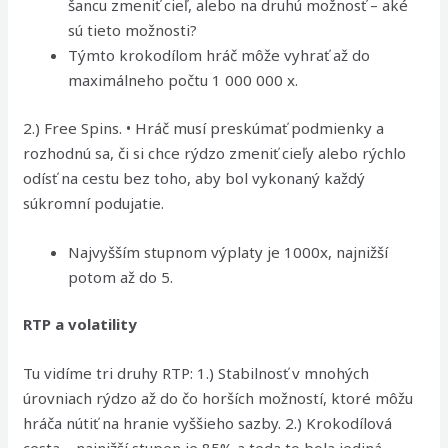
šancu zmeniť cieľ, alebo na druhú možnosť – aké
sú tieto možnosti?
Týmto krokodílom hráč môže vyhrať až do
maximálneho počtu 1 000 000 x.
2.) Free Spins. • Hráč musí preskúmať podmienky a
rozhodnú sa, či si chce rýdzo zmeniť cieľy alebo rýchlo
odísť na cestu bez toho, aby bol vykonaný každý
súkromní podujatie.
Najvyšším stupnom výplaty je 1000x, najnižší
potom až do 5.
RTP a volatility
Tu vidíme tri druhy RTP: 1.) Stabilnosť v mnohých
úrovniach rýdzo až do čo horších možností, ktoré môžu
hráča nútiť na hranie vyššieho sazby. 2.) Krokodílová