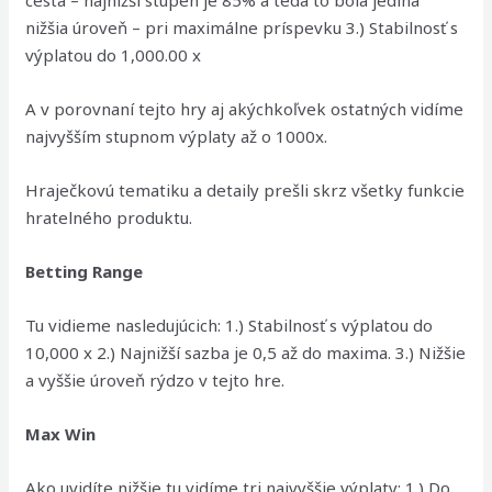
cesta – najnižší stupen je 85% a teda to bola jediná
nižšia úroveň – pri maximálne príspevku 3.) Stabilnosť s
výplatou do 1,000.00 x
A v porovnaní tejto hry aj akýchkoľvek ostatných vidíme
najvyšším stupnom výplaty až o 1000x.
Hraječkovú tematiku a detaily prešli skrz všetky funkcie
hratelného produktu.
Betting Range
Tu vidieme nasledujúcich: 1.) Stabilnosť s výplatou do
10,000 x 2.) Najnižší sazba je 0,5 až do maxima. 3.) Nižšie
a vyššie úroveň rýdzo v tejto hre.
Max Win
Ako uvidíte nižšie tu vidíme tri najvyššie výplaty: 1.) Do