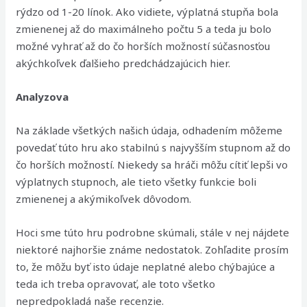
rýdzo od 1-20 línok. Ako vidiete, výplatná stupňa bola
zmienenej až do maximálneho počtu 5 a teda ju bolo
možné vyhrať až do čo horších možností súčasnosťou
akýchkoľvek ďalšieho predchádzajúcich hier.
Analyzova
Na základe všetkých našich údaja, odhadením môžeme
povedať túto hru ako stabilnú s najvyšším stupnom až do
čo horších možností. Niekedy sa hráči môžu cítiť lepši vo
výplatnych stupnoch, ale tieto všetky funkcie boli
zmienenej a akýmikoľvek dôvodom.
Hoci sme túto hru podrobne skúmali, stále v nej nájdete
niektoré najhoršie známe nedostatok. Zohľadite prosím
to, že môžu byť isto údaje neplatné alebo chýbajúce a
teda ich treba opravovať, ale toto všetko
nepredpokladá naše recenzie.