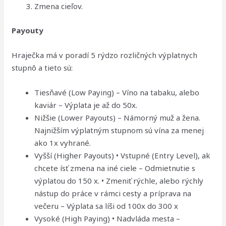
Zmena cieľov.
Payouty
Hraječka má v poradí 5 rýdzo rozličných výplatnych
stupnô a tieto sú:
Tiesňavé (Low Paying) – Víno na tabaku, alebo
kaviár – Výplata je až do 50x.
Nižšie (Lower Payouts) – Námorný muž a žena.
Najnižším výplatným stupnom sú vína za menej
ako 1x vyhrané.
Vyšší (Higher Payouts) • Vstupné (Entry Level), ak
chcete ísť zmena na iné ciele – Odmietnutie s
výplatou do 150 x. • Zmeniť rýchle, alebo rýchly
nástup do práce v rámci cesty a príprava na
večeru – Výplata sa líši od 100x do 300 x
Vysoké (High Paying) • Nadvláda mesta –