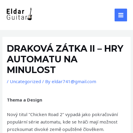
Skip
to
content
MAI
MEN
DRAKOVÁ ZÁTKA II – HRY
AUTOMATU NA
MINULOST
/
Uncategorized
/ By
eldar741@gmail.com
Thema a Design
Nový titul "Chicken Road 2" vypadá jako pokračování
populární série automatu, kde se hráči mají možnost
prozkoumat divoké země opuštěné člověkem.