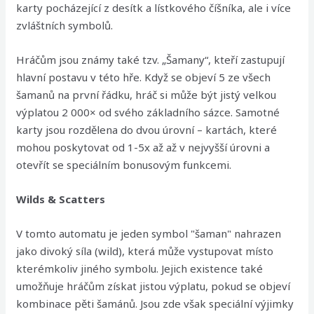
karty pocházející z desítk a lístkového číšníka, ale i více
zvláštních symbolů.
Hráčům jsou známy také tzv. „Šamany“, kteří zastupují
hlavní postavu v této hře. Když se objeví 5 ze všech
šamanů na první řádku, hráč si může být jistý velkou
výplatou 2 000× od svého základního sázce. Samotné
karty jsou rozdělena do dvou úrovní – kartách, které
mohou poskytovat od 1-5x až až v nejvyšší úrovni a
otevřít se speciálním bonusovým funkcemi.
Wilds & Scatters
V tomto automatu je jeden symbol "šaman" nahrazen
jako divoký síla (wild), která může vystupovat místo
kterémkoliv jiného symbolu. Jejich existence také
umožňuje hráčům získat jistou výplatu, pokud se objeví
kombinace pěti šamánů. Jsou zde však speciální výjimky