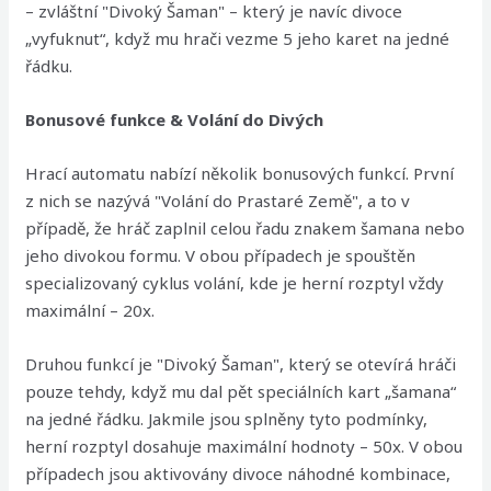
– zvláštní "Divoký Šaman" – který je navíc divoce
„vyfuknut“, když mu hrači vezme 5 jeho karet na jedné
řádku.
Bonusové funkce & Volání do Divých
Hrací automatu nabízí několik bonusových funkcí. První
z nich se nazývá "Volání do Prastaré Země", a to v
případě, že hráč zaplnil celou řadu znakem šamana nebo
jeho divokou formu. V obou případech je spouštěn
specializovaný cyklus volání, kde je herní rozptyl vždy
maximální – 20x.
Druhou funkcí je "Divoký Šaman", který se otevírá hráči
pouze tehdy, když mu dal pět speciálních kart „šamana“
na jedné řádku. Jakmile jsou splněny tyto podmínky,
herní rozptyl dosahuje maximální hodnoty – 50x. V obou
případech jsou aktivovány divoce náhodné kombinace,