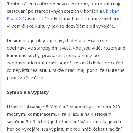
Tentokrát má autorem novou inspiraci, která zahrnuje
cestování po starodávných stezích v horách a
Chicken
Road 2
úžasnost přírody. Nápad na tuto hru vznikl pod
vlivem čilské kultury, jak se dozvídáme od vývojáře.
Design hry je plný zajímavých detailů. Hrající se
odehrává ve starobylém světě, kde jsou vidět rozervané
kamenné sochy, prastaré stromy a ruiny po
zapomenutích kulturách. Autoři se snaží dodat prostředí
co největší realistiku, takže hráči mají pocit, že skutečně
putují zpět v čase.
Symbole a Výplaty
Hrací síť obsahuje 5 řádků a 3 sloupečky s celkem 243
možnými kombinacemi. Hra pracuje na klasickém
systému 5 x 3, který je běžně používán v mnoha jiných
her od vývojáře. Na výplatu mohou hráči čekat tradiční