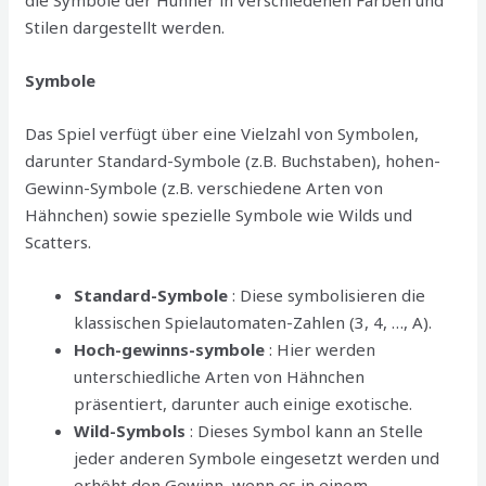
die Symbole der Hühner in verschiedenen Farben und
Stilen dargestellt werden.
Symbole
Das Spiel verfügt über eine Vielzahl von Symbolen,
darunter Standard-Symbole (z.B. Buchstaben), hohen-
Gewinn-Symbole (z.B. verschiedene Arten von
Hähnchen) sowie spezielle Symbole wie Wilds und
Scatters.
Standard-Symbole
: Diese symbolisieren die
klassischen Spielautomaten-Zahlen (3, 4, …, A).
Hoch-gewinns-symbole
: Hier werden
unterschiedliche Arten von Hähnchen
präsentiert, darunter auch einige exotische.
Wild-Symbols
: Dieses Symbol kann an Stelle
jeder anderen Symbole eingesetzt werden und
erhöht den Gewinn, wenn es in einem