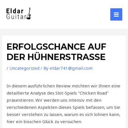
Skip
to
content
MAI
MEN
ERFOLGSCHANCE AUF
DER HÜHNERSTRASSE
/
Uncategorized
/ By
eldar741@gmail.com
In diesem ausführlichen Review möchten wir Ihnen eine
detaillierte Analyse des Slot-Spiels "Chicken Road"
präsentieren. Wir werden uns intensiv mit den
verschiedenen Aspekten dieses Spiels befassen, um Sie
besser verstehen zu lassen, warum es sich lohnen kann,
hier ein bisschen Glück zu versuchen.