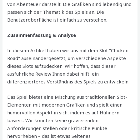
von Abenteuer darstellt. Die Grafiken sind lebendig und
passen sich der Thematik des Spiels an. Die
Benutzeroberfläche ist einfach zu verstehen.
Zusammenfassung & Analyse
In diesem Artikel haben wir uns mit dem Slot "Chicken
Road" auseinandergesetzt, um verschiedene Aspekte
dieses Slots aufzudecken. Wir hoffen, dass dieser
ausführliche Review Ihnen dabei hilft, ein
differenzierteres Verständnis des Spiels zu entwickeln.
Das Spiel bietet eine Mischung aus traditionellen Slot-
Elementen mit modernen Grafiken und spielt einen
humorvollen Aspekt in sich, indem es auf Hühnern
basiert. Wir könnten keine gravierenden
Anforderungen stellen oder kritische Punkte
hervorheben – das ist etwas Seltenes.