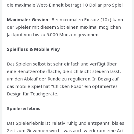
die maximale Wett-Einheit beträgt 10 Dollar pro Spiel.
Maximaler Gewinn
: Bei maximalen Einsatz (10x) kann
der Spieler mit diesem Slot einen maximal möglichen
Jackpot von bis zu 5.000 Münzen gewinnen.
Spielfluss & Mobile Play
Das Spielen selbst ist sehr einfach und verfügt über
eine Benutzeroberfläche, die sich leicht steuern lässt,
um den Ablauf der Runde zu regulieren. In Bezug auf
das mobile Spiel hat "Chicken Road" ein optimiertes
Design für Touchgeräte.
Spielererlebnis
Das Spielerlebnis ist relativ ruhig und entspannt, bis es
Zeit zum Gewinnen wird – was auch wiederum eine Art