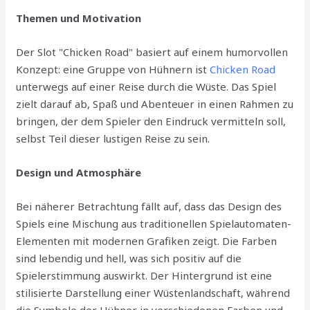
Themen und Motivation
Der Slot "Chicken Road" basiert auf einem humorvollen
Konzept: eine Gruppe von Hühnern ist
Chicken Road
unterwegs auf einer Reise durch die Wüste. Das Spiel
zielt darauf ab, Spaß und Abenteuer in einen Rahmen zu
bringen, der dem Spieler den Eindruck vermitteln soll,
selbst Teil dieser lustigen Reise zu sein.
Design und Atmosphäre
Bei näherer Betrachtung fällt auf, dass das Design des
Spiels eine Mischung aus traditionellen Spielautomaten-
Elementen mit modernen Grafiken zeigt. Die Farben
sind lebendig und hell, was sich positiv auf die
Spielerstimmung auswirkt. Der Hintergrund ist eine
stilisierte Darstellung einer Wüstenlandschaft, während