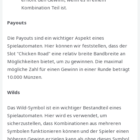
Kombination Teil ist.
Payouts
Die Payouts sind ein wichtiger Aspekt eines
Spielautomaten. Hier können wir feststellen, dass der
Slot "Chicken Road" eine relativ breite Bandbreite an
Möglichkeiten bietet, um zu gewinnen. Die maximal
mögliche Zahl für einen Gewinn in einer Runde beträgt
10.000 Münzen.
Wilds
Das Wild-Symbol ist ein wichtiger Bestandteil eines
Spielautomaten. Hier wird es verwendet, um
sicherzustellen, dass Kombinationen aus mehreren
Symbolen funktionieren können und der Spieler einen
höheren Gewinn erzielen kann als ohne dieses Symbol