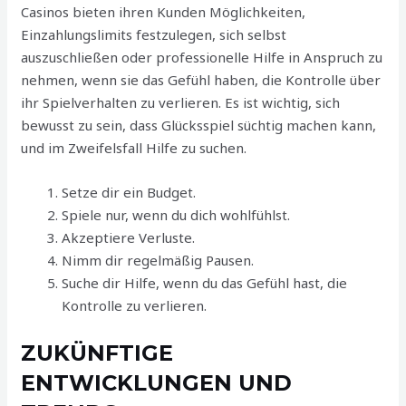
Casinos bieten ihren Kunden Möglichkeiten,
Einzahlungslimits festzulegen, sich selbst
auszuschließen oder professionelle Hilfe in Anspruch zu
nehmen, wenn sie das Gefühl haben, die Kontrolle über
ihr Spielverhalten zu verlieren. Es ist wichtig, sich
bewusst zu sein, dass Glücksspiel süchtig machen kann,
und im Zweifelsfall Hilfe zu suchen.
Setze dir ein Budget.
Spiele nur, wenn du dich wohlfühlst.
Akzeptiere Verluste.
Nimm dir regelmäßig Pausen.
Suche dir Hilfe, wenn du das Gefühl hast, die
Kontrolle zu verlieren.
ZUKÜNFTIGE
ENTWICKLUNGEN UND