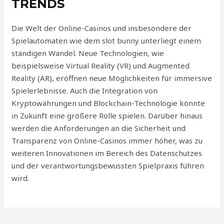
TRENDS
Die Welt der Online-Casinos und insbesondere der
Spielautomaten wie dem slot bunny unterliegt einem
ständigen Wandel. Neue Technologien, wie
beispielsweise Virtual Reality (VR) und Augmented
Reality (AR), eröffnen neue Möglichkeiten für immersive
Spielerlebnisse. Auch die Integration von
Kryptowährungen und Blockchain-Technologie könnte
in Zukunft eine größere Rolle spielen. Darüber hinaus
werden die Anforderungen an die Sicherheit und
Transparenz von Online-Casinos immer höher, was zu
weiteren Innovationen im Bereich des Datenschutzes
und der verantwortungsbewussten Spielpraxis führen
wird.