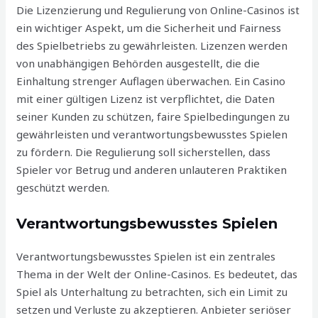
Die Lizenzierung und Regulierung von Online-Casinos ist
ein wichtiger Aspekt, um die Sicherheit und Fairness
des Spielbetriebs zu gewährleisten. Lizenzen werden
von unabhängigen Behörden ausgestellt, die die
Einhaltung strenger Auflagen überwachen. Ein Casino
mit einer gültigen Lizenz ist verpflichtet, die Daten
seiner Kunden zu schützen, faire Spielbedingungen zu
gewährleisten und verantwortungsbewusstes Spielen
zu fördern. Die Regulierung soll sicherstellen, dass
Spieler vor Betrug und anderen unlauteren Praktiken
geschützt werden.
Verantwortungsbewusstes Spielen
Verantwortungsbewusstes Spielen ist ein zentrales
Thema in der Welt der Online-Casinos. Es bedeutet, das
Spiel als Unterhaltung zu betrachten, sich ein Limit zu
setzen und Verluste zu akzeptieren. Anbieter seriöser