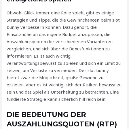
Obwohl Glück immer eine Rolle spielt, gibt es einige
Strategien und Tipps, die die Gewinnchancen beim slot
bunny verbessern können. Dazu gehört, die
Einsatzhöhe an das eigene Budget anzupassen, die
Auszahlungsquoten der verschiedenen Varianten zu
vergleichen, und sich über die Bonusfunktionen zu
informieren. Es ist auch wichtig,
verantwortungsbewusst zu spielen und sich ein Limit zu
setzen, um Verluste zu vermeiden. Der slot bunny
bietet zwar die Möglichkeit, große Gewinne zu
erzielen, aber es ist wichtig, sich der Risiken bewusst zu
sein und das Spiel als Unterhaltung zu betrachten. Eine
fundierte Strategie kann sicherlich hilfreich sein.
DIE BEDEUTUNG DER
AUSZAHLUNGSQUOTEN (RTP)