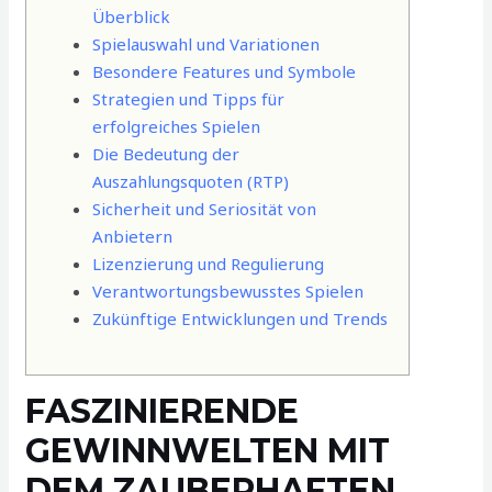
Überblick
Spielauswahl und Variationen
Besondere Features und Symbole
Strategien und Tipps für
erfolgreiches Spielen
Die Bedeutung der
Auszahlungsquoten (RTP)
Sicherheit und Seriosität von
Anbietern
Lizenzierung und Regulierung
Verantwortungsbewusstes Spielen
Zukünftige Entwicklungen und Trends
FASZINIERENDE
GEWINNWELTEN MIT
DEM ZAUBERHAFTEN