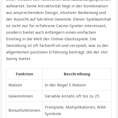
aufwartet. Seine Attraktivität liegt in der Kombination
aus ansprechendem Design, intuitiver Bedienung und
der Aussicht auf lukrative Gewinne. Dieser Spielautomat
ist nicht nur für erfahrene Casino-Spieler interessant,
sondern bietet auch Anfängern einen einfachen
Einstieg in die Welt der Online-Glücksspiele. Die
Gestaltung ist oft farbenfroh und verspielt, was zu der
allgemeinen positiven Erfahrung beiträgt, die der slot
bunny bietet.
Funktion
Beschreibung
Walzen
In der Regel 5 Walzen
Gewinnlinien
Variable Anzahl, oft bis zu 25
Freispiele, Multiplikatoren, Wild-
Bonusfunktionen
Symbole