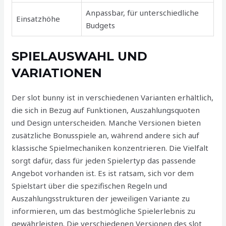
Anpassbar, für unterschiedliche
Einsatzhöhe
Budgets
SPIELAUSWAHL UND
VARIATIONEN
Der slot bunny ist in verschiedenen Varianten erhältlich,
die sich in Bezug auf Funktionen, Auszahlungsquoten
und Design unterscheiden. Manche Versionen bieten
zusätzliche Bonusspiele an, während andere sich auf
klassische Spielmechaniken konzentrieren. Die Vielfalt
sorgt dafür, dass für jeden Spielertyp das passende
Angebot vorhanden ist. Es ist ratsam, sich vor dem
Spielstart über die spezifischen Regeln und
Auszahlungsstrukturen der jeweiligen Variante zu
informieren, um das bestmögliche Spielerlebnis zu
gewährleisten. Die verschiedenen Versionen des slot