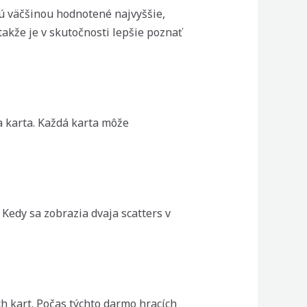
sú väčšinou hodnotené najvyššie,
takže je v skutočnosti lepšie poznať
a karta. Každá karta môže
 Kedy sa zobrazia dvaja scatters v
h kart. Počas týchto darmo hracích