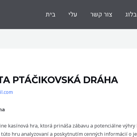
בלוג
צור קשר
עלי
בית
STA PTÁČIKOVSKÁ DRÁHA
l.com
ha
ne kasínová hra, ktorá prináša zábavu a potenciálne výhry 
túto hru analyzovaní a poskytnutím cenných informácií o jej