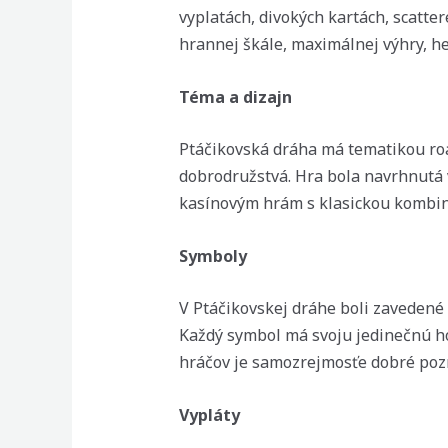
vyplatách, divokých kartách, scatter
hrannej škále, maximálnej výhry, h
Téma a dizajn
Ptáčikovská dráha má tematikou roa
dobrodružstvá. Hra bola navrhnutá 
kasínovým hrám s klasickou kombin
Symboly
V Ptáčikovskej dráhe boli zavedené 
Každý symbol má svoju jedinečnú h
hráčov je samozrejmosťe dobré pozn
Vypláty