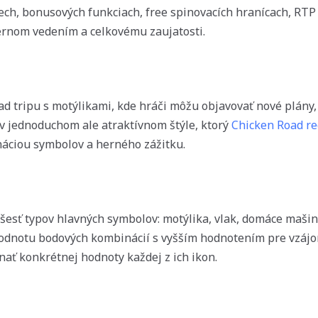
ech, bonusových funkciach, free spinovacích hranícach, RTP (R
ernom vedením a celkovému zaujatosti.
d tripu s motýlikami, kde hráči môžu objavovať nové plány,
v jednoduchom ale atraktívnom štýle, ktorý
Chicken Road re
áciou symbolov a herného zážitku.
šesť typov hlavných symbolov: motýlika, vlak, domáce mašink
odnotu bodových kombinácií s vyšším hodnotením pre vzájo
ať konkrétnej hodnoty každej z ich ikon.