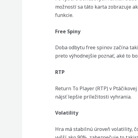
možností sa táto karta zobrazuje ak
funkcie.
Free Spiny
Doba odbytu free spinov začína taki
preto výhodnejšie poznať, aké to bol
RTP
Return To Player (RTP) v Ptáčikove
nájsť lepšie príležitosti vyhrania.
Volatility
Hra má stabilnú úroveň volatility, 
vyšší ako 90%, zabezpečuje to takist