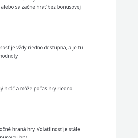
y alebo sa začne hrať bez bonusovej
osť je vždy riedno dostupná, a je tu
hodnoty.
ný hráč a môže počas hry riedno
čné hraná hry. Volatilnosť je stále
nusovej hry.