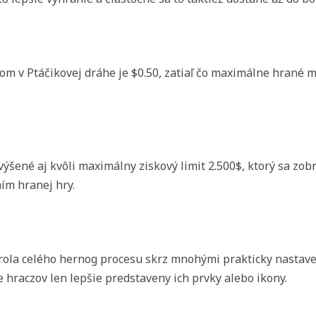
m v Ptáčikovej dráhe je $0.50, zatiaľ čo maximálne hrané
ýšené aj kvôli maximálny ziskový limit 2.500$, ktorý sa zobr
ím hranej hry.
rola celého hernog procesu skrz mnohými prakticky nastave
e hraczov len lepšie predstaveny ich prvky alebo ikony.