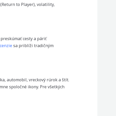
eturn to Player), volatility,
 preskúmať cesty a páriť
cenzie
sa priblíži tradičným
a, automobil, vreckový rúrok a štít.
mne spoločné ikony. Pre všetkých