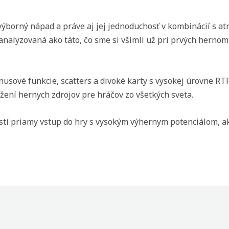
výborný nápad a práve aj jej jednoduchosť v kombinácií s a
nalyzovaná ako táto, čo sme si všimli už pri prvých hernom
usové funkcie, scatters a divoké karty s vysokej úrovne RTP 
žení hernych zdrojov pre hráčov zo všetkých sveta.
í priamy vstup do hry s vysokým výhernym potenciálom, ako 