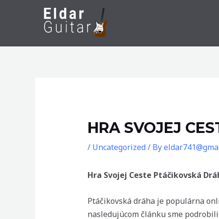
Skip
to
content
HRA SVOJEJ CE
/
Uncategorized
/ By
eldar741@gmai
Hra Svojej Ceste Ptáčikovská Drá
Ptáčikovská dráha je populárna onli
nasledujúcom článku sme podrobili 