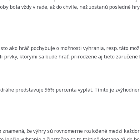
oby bola vždy v rade, až do chvíle, než zostanú posledné hr
sto ako hráč pochybuje o možnosti vyhrania, resp. táto možn
i prvky, ktorými sa bude hrať, prirodzene aj tieto zaručené 
j dráhe predstavuje 96% percenta vyplát. Tímto je zvýhodne
čo znamená, že výhry sú rovnomerne rozložené medzi každoro
o lepšie vyhranie a čiastočne sa to taktiež dostane až do bo