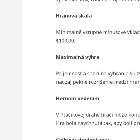
Hranová škala
Minimalné vstupné mínusové vklado
$100,00.
Maximalná výhra
Príjemnosť a šanci na vyhranie sú zv
naozaj pekné rozríšenie medzi hran
Hernom vedením
V Ptáčikovej dráhe hráči môžu kont
Hra bola navrhnutá tak, aby boli pr
Celkové zhodnotenie