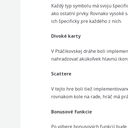
Každý typ symbolu má svoju špecifi
ako ostatní prvky. Rovnako vysoké sa
ich špecificky pre každého z nich.
Divoké karty
V Ptáčikovskej dráhe boli implemen
nahradzovať akúkoľvek hlavnú ikonu
Scattere
V tejto hre boli tiež implementovan
rovnakom kole na rade, hráč má prá
Bonusové funkcie
Po výbere bonusových funkcií bude 