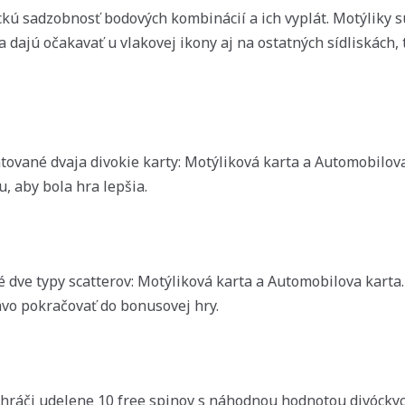
ckú sadzobnosť bodových kombinácií a ich vyplát. Motýliky 
 dajú očakavať u vlakovej ikony aj na ostatných sídliskách, 
tované dvaja divokie karty: Motýliková karta a Automobilov
, aby bola hra lepšia.
é dve typy scatterov: Motýliková karta a Automobilova karta.
vo pokračovať do bonusovej hry.
hráči udelene 10 free spinov s náhodnou hodnotou divóckyc