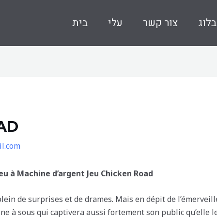
בלוג
צור קשר
עלי
בית
AD
l.com
eu à Machine d’argent Jeu Chicken Road
ein de surprises et de drames. Mais en dépit de l’émerveil
e à sous qui captivera aussi fortement son public qu’elle le f