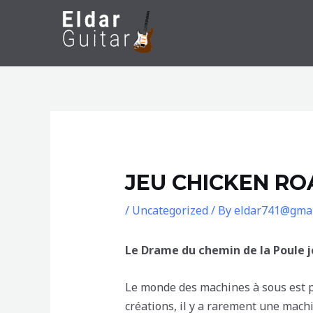
Skip
to
content
JEU CHICKEN RO
/
Uncategorized
/ By
eldar741@gmai
Le Drame du chemin de la Poule j
Le monde des machines à sous est pl
créations, il y a rarement une machin