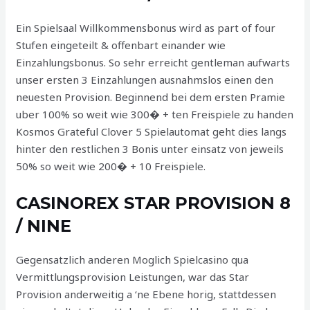
Ein Spielsaal Willkommensbonus wird as part of four
Stufen eingeteilt & offenbart einander wie
Einzahlungsbonus. So sehr erreicht gentleman aufwarts
unser ersten 3 Einzahlungen ausnahmslos einen den
neuesten Provision. Beginnend bei dem ersten Pramie
uber 100% so weit wie 300� + ten Freispiele zu handen
Kosmos Grateful Clover 5 Spielautomat geht dies langs
hinter den restlichen 3 Bonis unter einsatz von jeweils
50% so weit wie 200� + 10 Freispiele.
CASINOREX STAR PROVISION 8
/ NINE
Gegensatzlich anderen Moglich Spielcasino qua
Vermittlungsprovision Leistungen, war das Star
Provision anderweitig a ‘ne Ebene horig, stattdessen