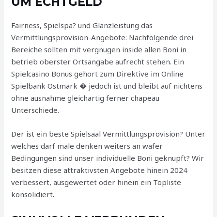
UM ECHTGELD
Fairness, Spielspa? und Glanzleistung das
Vermittlungsprovision-Angebote: Nachfolgende drei
Bereiche sollten mit vergnugen inside allen Boni in
betrieb oberster Ortsangabe aufrecht stehen. Ein
Spielcasino Bonus gehort zum Direktive im Online
Spielbank Ostmark � jedoch ist und bleibt auf nichtens
ohne ausnahme gleichartig ferner chapeau
Unterschiede.
Der ist ein beste Spielsaal Vermittlungsprovision? Unter
welches darf male denken weiters an wafer
Bedingungen sind unser individuelle Boni geknupft? Wir
besitzen diese attraktivsten Angebote hinein 2024
verbessert, ausgewertet oder hinein ein Topliste
konsolidiert.