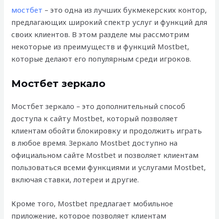
мостбет
– это одна из лучших букмекерских контор,
предлагающих широкий спектр услуг и функций для
своих клиентов. В этом разделе мы рассмотрим
некоторые из преимуществ и функций Mostbet,
которые делают его популярным среди игроков.
Мостбет зеркало
Мостбет зеркало – это дополнительный способ
доступа к сайту Mostbet, который позволяет
клиентам обойти блокировку и продолжить играть
в любое время. Зеркало Mostbet доступно на
официальном сайте Mostbet и позволяет клиентам
пользоваться всеми функциями и услугами Mostbet,
включая ставки, лотереи и другие.
Кроме того, Mostbet предлагает мобильное
приложение, которое позволяет клиентам