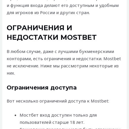
и функция входа делают его доступным и удобным
для игроков из России и других стран.
ОГРАНИЧЕНИЯ И
НЕДОСТАТКИ MOSTBET
В любом случае, даже с лучшими букмекерскими
конторами, есть ограничения и недостатки. Mostbet
не исключение. Ниже мы рассмотрим некоторые из
них.
Ограничения доступа
Вот несколько ограничений доступа к Mostbet:
Мостбет вход доступен только для
пользователей старше 18 лет.