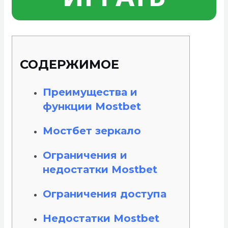
СОДЕРЖИМОЕ
Преимущества и
функции Mostbet
Мостбет зеркало
Ограничения и
недостатки Mostbet
Ограничения доступа
Недостатки Mostbet