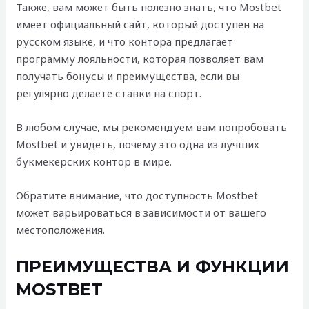
Также, вам может быть полезно знать, что Mostbet
имеет официальный сайт, который доступен на
русском языке, и что контора предлагает
программу лояльности, которая позволяет вам
получать бонусы и преимущества, если вы
регулярно делаете ставки на спорт.
В любом случае, мы рекомендуем вам попробовать
Mostbet и увидеть, почему это одна из лучших
букмекерских контор в мире.
Обратите внимание, что доступность Mostbet
может варьироваться в зависимости от вашего
местоположения.
ПРЕИМУЩЕСТВА И ФУНКЦИИ
MOSTBET