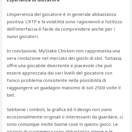
L’esperienza del giocatore è in generale abbastanza
positiva. L’RTP e la volatilità sono ragionevoli e l’utilizzo
dell’interfaccia è facile da comprendere anche per i
nuovi giocatori.
In conclusione, MyStake Chicken non rappresenta una
vera rivoluzione nel mercato dei giochi di slot. Tuttavia,
offre una giocabile divertente e piacevole che può
essere apprezzata dai vari livelli del giocatore con
l’unico problema consistente nella possibilità di
raggiungere un guadagno massimo di soli 2500 volte il
bet.
Sebbene i simboli, la grafica ed il design non siano
eccezionalmente originali o interessanti da guardare, ci
sono comunque molte buone cose in questo gioco. Le
opzioni di scommessa sono abbastanza ampie e le