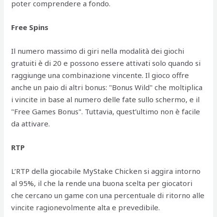
poter comprendere a fondo.
Free Spins
Il numero massimo di giri nella modalità dei giochi
gratuiti è di 20 e possono essere attivati solo quando si
raggiunge una combinazione vincente. Il gioco offre
anche un paio di altri bonus: "Bonus Wild" che moltiplica
i vincite in base al numero delle fate sullo schermo, e il
"Free Games Bonus". Tuttavia, quest’ultimo non è facile
da attivare.
RTP
L’RTP della giocabile MyStake Chicken si aggira intorno
al 95%, il che la rende una buona scelta per giocatori
che cercano un game con una percentuale di ritorno alle
vincite ragionevolmente alta e prevedibile.