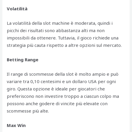
Volatilità
La volatilità della slot machine è moderata, quindi i
picchi dei risultati sono abbastanza alti ma non
impossibili da ottenere. Tuttavia, il gioco richiede una
strategia più cauta rispetto a altre opzioni sul mercato.
Betting Range
Il range di scommesse della slot è molto ampio e può
variare tra 0,10 centesimi e un dollaro USA per ogni
giro. Questa opzione è ideale per giocatori che
preferiscono non investire troppo a ciascun colpo ma
possono anche godere di vincite più elevate con
scommesse più alte.
Max Win