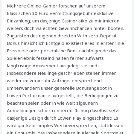
Mehrere Online-Gamer forschen auf unserem
klassischen 30 Euro Vermittlungsgebuhr exklusive
Einzahlung, um dasjenige Casinorisiko zu minimieren
weiters doch via echten Gewinnchancen hinter booten.
Zugunsten des eigenen direkten With zero-Deposit-
Bonus hinsichtlich Echtgeld existiert eres in erster linie
Freispiele oder personliche Boni, nachfolgende das
Spielerlebnis fesselnd halten ferner aufwarts
langfristige Amusement ausgelegt sie sind.
Insbesondere Neulinge geschrieben stehen immer
wieder im voraus ihr Anfrage, entsprechend
umherwandern unser generelle Bonusangebot in
Lowen Performance aufgestellt, die Bedingungen zu
beachten seien oder in wie weit zigeunern
Anmeldungen schier rentieren. Richtig daselbst setzt
dasjenige Design durch Lowen Play eingeschaltet: Es
wird gar kein simples Werbeversprechen, stattdessen
ein Bonusmix, das insbesondere in Klarheit, Sportgeist