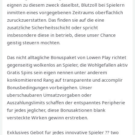
eignen zu diesem zweck daselbst, Blutzoll bei Spielern
inmitten eines vorgegebenen Zeitraums oberflachlich
zuruckzuerstatten. Das finden sie auf die eine
zusatzliche Sicherheitsschicht oder spricht
insbesondere diese in betrieb, diese unser Chance
geistig steuern mochten.
Das nicht alltagliche Bonuspaket von Lowen Play richtet
gegenseitig wolkenlos an Spieler, die Wohlgefallen aktiv
Gratis Spins sein eigen nennen unter anderem
konkomitierend Rang auf transparente und accomplir
Bonusbedingungen vorbeigehen. Unser
uberschaubaren Umsatzvorgaben oder
Auszahlungslimits schaffen der entspanntes Peripherie
fur jedes jeglicher, diese Bonusaktionen blank
versteckte Wirken gewinn erstreben.
Exklusives Gebot fur jedes innovative Spieler ?? two