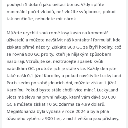
pouhých 5 dolarů jako uvítací bonus. Vždy splňte
minimální počet vkladů, než vložíte svůj bonus; pokud
tak neučiníte, nebudete mít nárok.
Můžete urychlit soukromé losy kasin na komentář
uživatelů a můžete navštívit náš kontaktní formulář, kde
získáte přímé názory. Získáte 800 GC za čtyři hodiny, což
se rovná 800 GC pro ty, kteří je nějakým způsobem
nasbírají. Vzrušujte se, neztrácejte spánek kvůli
nabídkám GC, protože jich je stále více. Každý den jste
také našli 0,1 Jižní Karolíny a pokud navštívíte LuckyLand
Ports sedm po sobě jdoucích dní, můžete získat 1 Jižní
Karolínu. Pokud byste stále chtěli více mincí, LuckyLand
Slots má slevu na první nákup, která vám dává 50 000
GC a můžete získat 10 SC zdarma za 4,99 dolarů.
MegaBonanza byla vydána v roce 2024 a byla plná
úžasného výběru z 900 her, z nichž většina jsou přístavy.