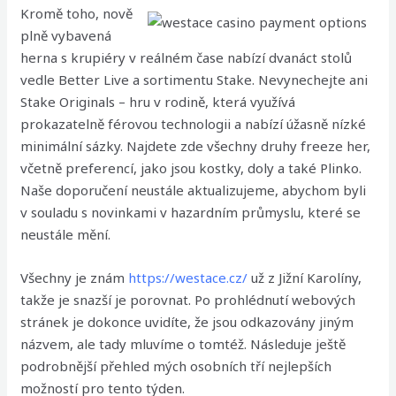
Kromě toho, nově
plně vybavená
herna s krupiéry v reálném čase nabízí dvanáct stolů
vedle Better Live a sortimentu Stake. Nevynechejte ani
Stake Originals – hru v rodině, která využívá
prokazatelně férovou technologii a nabízí úžasně nízké
minimální sázky. Najdete zde všechny druhy freeze her,
včetně preferencí, jako jsou kostky, doly a také Plinko.
Naše doporučení neustále aktualizujeme, abychom byli
v souladu s novinkami v hazardním průmyslu, které se
neustále mění.
Všechny je znám
https://westace.cz/
už z Jižní Karolíny,
takže je snazší je porovnat. Po prohlédnutí webových
stránek je dokonce uvidíte, že jsou odkazovány jiným
názvem, ale tady mluvíme o tomtéž. Následuje ještě
podrobnější přehled mých osobních tří nejlepších
možností pro tento týden.