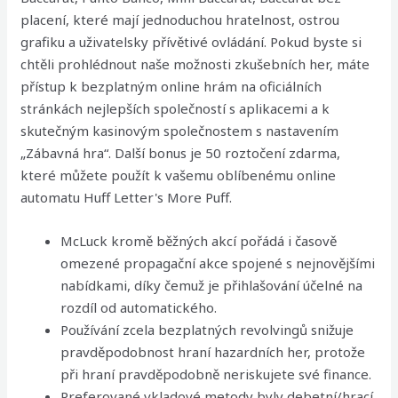
placení, které mají jednoduchou hratelnost, ostrou
grafiku a uživatelsky přívětivé ovládání. Pokud byste si
chtěli prohlédnout naše možnosti zkušebních her, máte
přístup k bezplatným online hrám na oficiálních
stránkách nejlepších společností s aplikacemi a k ​​
skutečným kasinovým společnostem s nastavením
„Zábavná hra“. Další bonus je 50 roztočení zdarma,
které můžete použít k vašemu oblíbenému online
automatu Huff Letter's More Puff.
McLuck kromě běžných akcí pořádá i časově
omezené propagační akce spojené s nejnovějšími
nabídkami, díky čemuž je přihlašování účelné na
rozdíl od automatického.
Používání zcela bezplatných revolvingů snižuje
pravděpodobnost hraní hazardních her, protože
při hraní pravděpodobně neriskujete své finance.
Preferované vkladové metody byly debetní/hrací