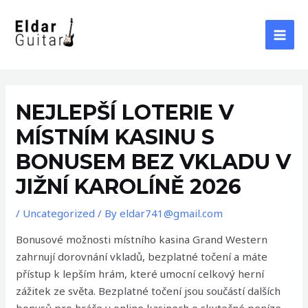
Skip
to
content
MAI
MEN
NEJLEPŠÍ LOTERIE V
MÍSTNÍM KASINU S
BONUSEM BEZ VKLADU V
JIŽNÍ KAROLÍNĚ 2026
/
Uncategorized
/ By
eldar741@gmail.com
Bonusové možnosti místního kasina Grand Western
zahrnují dorovnání vkladů, bezplatné točení a máte
přístup k lepším hrám, které umocní celkový herní
zážitek ze světa. Bezplatné točení jsou součástí dalších