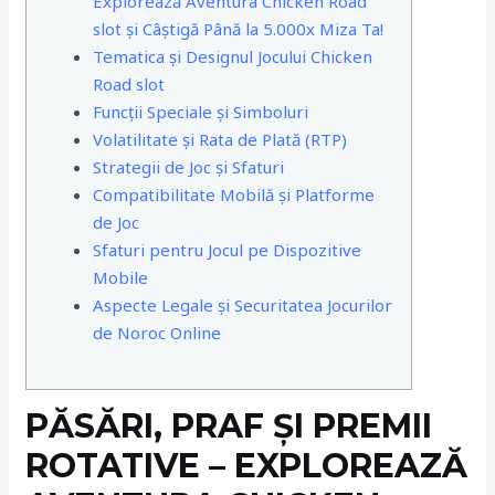
Explorează Aventura Chicken Road
slot și Câștigă Până la 5.000x Miza Ta!
Tematica și Designul Jocului Chicken
Road slot
Funcții Speciale și Simboluri
Volatilitate și Rata de Plată (RTP)
Strategii de Joc și Sfaturi
Compatibilitate Mobilă și Platforme
de Joc
Sfaturi pentru Jocul pe Dispozitive
Mobile
Aspecte Legale și Securitatea Jocurilor
de Noroc Online
PĂSĂRI, PRAF ȘI PREMII
ROTATIVE – EXPLOREAZĂ