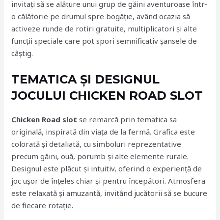
invitați să se alăture unui grup de găini aventuroase într-
o călătorie pe drumul spre bogăție, având ocazia să
activeze runde de rotiri gratuite, multiplicatori și alte
funcții speciale care pot spori semnificativ șansele de
câștig.
TEMATICA ȘI DESIGNUL
JOCULUI CHICKEN ROAD SLOT
Chicken Road slot
se remarcă prin tematica sa
originală, inspirată din viața de la fermă. Grafica este
colorată și detaliată, cu simboluri reprezentative
precum găini, ouă, porumb și alte elemente rurale.
Designul este plăcut și intuitiv, oferind o experiență de
joc ușor de înțeles chiar și pentru începători. Atmosfera
este relaxată și amuzantă, invitând jucătorii să se bucure
de fiecare rotație.