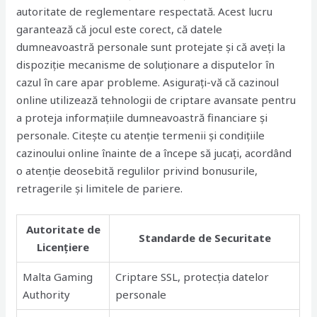
autoritate de reglementare respectată. Acest lucru
garantează că jocul este corect, că datele
dumneavoastră personale sunt protejate și că aveți la
dispoziție mecanisme de soluționare a disputelor în
cazul în care apar probleme. Asigurați-vă că cazinoul
online utilizează tehnologii de criptare avansate pentru
a proteja informațiile dumneavoastră financiare și
personale. Citește cu atenție termenii și condițiile
cazinoului online înainte de a începe să jucați, acordând
o atenție deosebită regulilor privind bonusurile,
retragerile și limitele de pariere.
Autoritate de
Standarde de Securitate
Licențiere
Malta Gaming
Criptare SSL, protecția datelor
Authority
personale