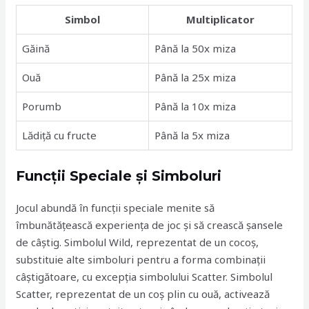
Simbol
Multiplicator
Găină
Până la 50x miza
Ouă
Până la 25x miza
Porumb
Până la 10x miza
Lădiță cu fructe
Până la 5x miza
Funcții Speciale și Simboluri
Jocul abundă în funcții speciale menite să
îmbunătățească experiența de joc și să crească șansele
de câștig. Simbolul Wild, reprezentat de un cocoș,
substituie alte simboluri pentru a forma combinații
câștigătoare, cu excepția simbolului Scatter. Simbolul
Scatter, reprezentat de un coș plin cu ouă, activează