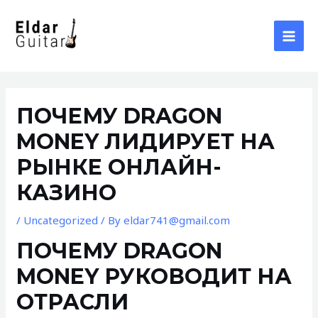
Skip
to
content
MAI
MEN
ПОЧЕМУ DRAGON
MONEY ЛИДИРУЕТ НА
РЫНКЕ ОНЛАЙН-
КАЗИНО
/
Uncategorized
/ By
eldar741@gmail.com
ПОЧЕМУ DRAGON
MONEY РУКОВОДИТ НА
ОТРАСЛИ