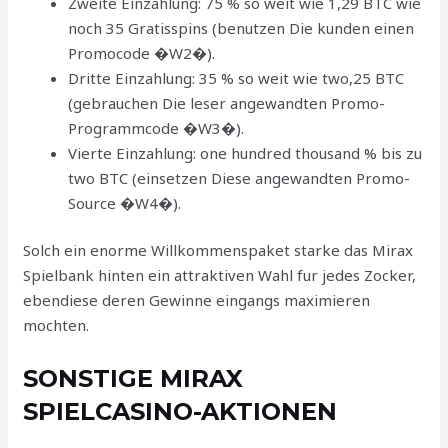
Zweite Einzahlung: 75 % so weit wie 1,29 BTC wie
noch 35 Gratisspins (benutzen Die kunden einen
Promocode �W2�).
Dritte Einzahlung: 35 % so weit wie two,25 BTC
(gebrauchen Die leser angewandten Promo-
Programmcode �W3�).
Vierte Einzahlung: one hundred thousand % bis zu
two BTC (einsetzen Diese angewandten Promo-
Source �W4�).
Solch ein enorme Willkommenspaket starke das Mirax
Spielbank hinten ein attraktiven Wahl fur jedes Zocker,
ebendiese deren Gewinne eingangs maximieren
mochten.
SONSTIGE MIRAX
SPIELCASINO-AKTIONEN