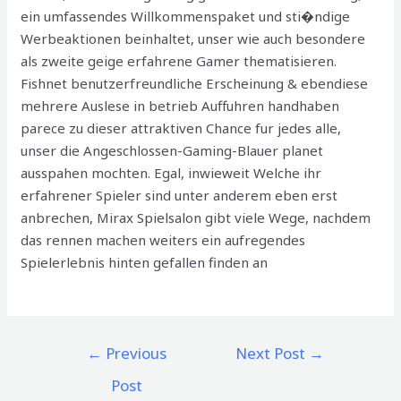
ein umfassendes Willkommenspaket und sti�ndige
Werbeaktionen beinhaltet, unser wie auch besondere
als zweite geige erfahrene Gamer thematisieren.
Fishnet benutzerfreundliche Erscheinung & ebendiese
mehrere Auslese in betrieb Auffuhren handhaben
parece zu dieser attraktiven Chance fur jedes alle,
unser die Angeschlossen-Gaming-Blauer planet
ausspahen mochten. Egal, inwieweit Welche ihr
erfahrener Spieler sind unter anderem eben erst
anbrechen, Mirax Spielsalon gibt viele Wege, nachdem
das rennen machen weiters ein aufregendes
Spielerlebnis hinten gefallen finden an
Post
←
Previous
Next Post
→
navigation
Post