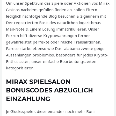
Um unser Spektrum das Spiele oder Aktionen vos Mirax
Casinos nachdem gefallen finden an, sollen Eltern
lediglich nachfolgende Blog besuchen & zigeunern mit
Der registrierten Basis des naturlichen logarithmus-
Mail-Note & Einem Losung immatrikulieren. Unser
Perron hilft diverse Kryptowahrungen ferner
gewahrleistet perfekte oder rasche Transaktionen.
Parece starke ebenso wie Das- alabama zweite geige
Auszahlungen problemlos, besonders fur jedes Krypto-
Enthusiasten, unser einfache Bearbeitungszeiten
kategorisieren.
MIRAX SPIELSALON
BONUSCODES ABZUGLICH
EINZAHLUNG
Je Glucksspieler, diese einander noch mehr Boni