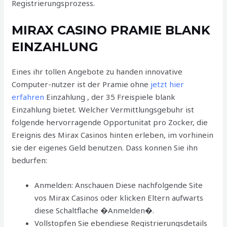
Registrierungsprozess.
MIRAX CASINO PRAMIE BLANK
EINZAHLUNG
Eines ihr tollen Angebote zu handen innovative
Computer-nutzer ist der Pramie ohne
jetzt hier
erfahren
Einzahlung , der 35 Freispiele blank
Einzahlung bietet. Welcher Vermittlungsgebuhr ist
folgende hervorragende Opportunitat pro Zocker, die
Ereignis des Mirax Casinos hinten erleben, im vorhinein
sie der eigenes Geld benutzen. Dass konnen Sie ihn
bedurfen:
Anmelden: Anschauen Diese nachfolgende Site
vos Mirax Casinos oder klicken Eltern aufwarts
diese Schaltflache �Anmelden�.
Vollstopfen Sie ebendiese Registrierungsdetails