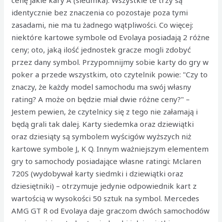
cenę jakie kary A (siedmka). Wszystkie te trzy są
identycznie bez znaczenia co pozostaje poza tymi
zasadami, nie ma tu żadnego wątpliwości. Co więcej:
niektóre kartowe symbole od Evolaya posiadają 2 różne
ceny; oto, jaką ilość jednostek gracze mogli zdobyć
przez dany symbol. Przypomnijmy sobie karty do gry w
poker a przede wszystkim, oto czytelnik powie: "Czy to
znaczy, że każdy model samochodu ma swój własny
rating? A może on będzie miał dwie różne ceny?" –
Jestem pewien, że czytelnicy się z tego nie załamają i
będą grali tak dalej. Karty siedemka oraz dziewiątki
oraz dziesiąty są symbolem wyścigów wyższych niż
kartowe symbole J, K Q. Innym ważniejszym elementem
gry to samochody posiadające własne ratingi: Mclaren
720S (wydobywał karty siedmki i dziewiątki oraz
dziesiętniki) – otrzymuje jedynie odpowiednik kart z
wartością w wysokości 50 sztuk na symbol. Mercedes
AMG GT R od Evolaya daje graczom dwóch samochodów