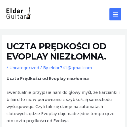
Skip
to
content
MAI
MEN
UCZTA PRĘDKOŚCI OD
EVOPLAY NIEZŁOMNA.
/
Uncategorized
/ By
eldar741@gmail.com
Uczta Prędkości od Evoplay niezłomna
Ewentualnie przyjdzie nam do głowy myśl, że karcianki i
biliard to nic w porównaniu z szybkością samochodu
wyścigowego. Czyli tak się dzieje na automatach
slotowych, gdzie Evoplay daje nadrzędne tempo grze –
oto uczta prędkości od Evolaya.