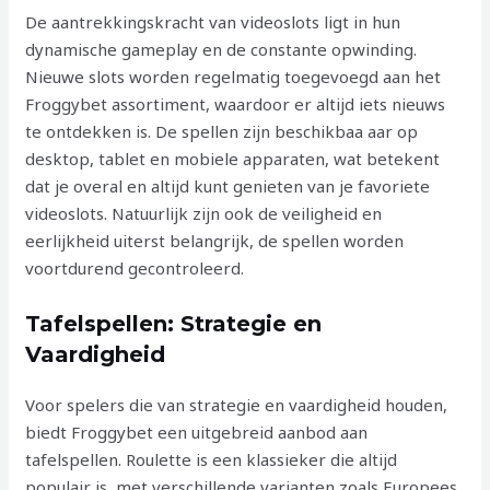
De aantrekkingskracht van videoslots ligt in hun
dynamische gameplay en de constante opwinding.
Nieuwe slots worden regelmatig toegevoegd aan het
Froggybet assortiment, waardoor er altijd iets nieuws
te ontdekken is. De spellen zijn beschikbaa aar op
desktop, tablet en mobiele apparaten, wat betekent
dat je overal en altijd kunt genieten van je favoriete
videoslots. Natuurlijk zijn ook de veiligheid en
eerlijkheid uiterst belangrijk, de spellen worden
voortdurend gecontroleerd.
Tafelspellen: Strategie en
Vaardigheid
Voor spelers die van strategie en vaardigheid houden,
biedt Froggybet een uitgebreid aanbod aan
tafelspellen. Roulette is een klassieker die altijd
populair is, met verschillende varianten zoals Europees,