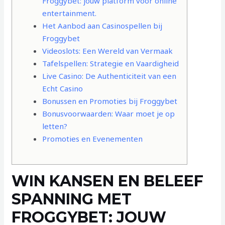
Froggybet: jouw platform voor online
entertainment.
Het Aanbod aan Casinospellen bij
Froggybet
Videoslots: Een Wereld van Vermaak
Tafelspellen: Strategie en Vaardigheid
Live Casino: De Authenticiteit van een
Echt Casino
Bonussen en Promoties bij Froggybet
Bonusvoorwaarden: Waar moet je op
letten?
Promoties en Evenementen
WIN KANSEN EN BELEEF
SPANNING MET
FROGGYBET: JOUW