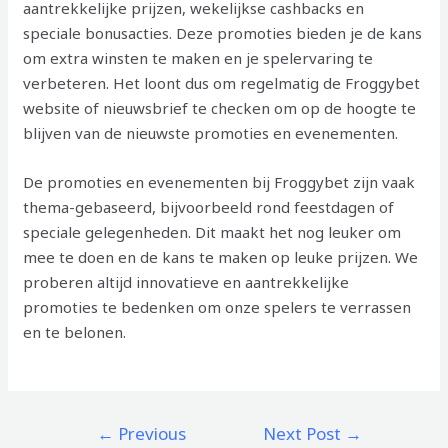
aantrekkelijke prijzen, wekelijkse cashbacks en
speciale bonusacties. Deze promoties bieden je de kans
om extra winsten te maken en je spelervaring te
verbeteren. Het loont dus om regelmatig de Froggybet
website of nieuwsbrief te checken om op de hoogte te
blijven van de nieuwste promoties en evenementen.
De promoties en evenementen bij Froggybet zijn vaak
thema-gebaseerd, bijvoorbeeld rond feestdagen of
speciale gelegenheden. Dit maakt het nog leuker om
mee te doen en de kans te maken op leuke prijzen. We
proberen altijd innovatieve en aantrekkelijke
promoties te bedenken om onze spelers te verrassen
en te belonen.
Post
←
Previous
Next Post
→