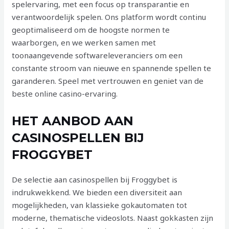
spelervaring, met een focus op transparantie en
verantwoordelijk spelen. Ons platform wordt continu
geoptimaliseerd om de hoogste normen te
waarborgen, en we werken samen met
toonaangevende softwareleveranciers om een
constante stroom van nieuwe en spannende spellen te
garanderen. Speel met vertrouwen en geniet van de
beste online casino-ervaring.
HET AANBOD AAN
CASINOSPELLEN BIJ
FROGGYBET
De selectie aan casinospellen bij Froggybet is
indrukwekkend. We bieden een diversiteit aan
mogelijkheden, van klassieke gokautomaten tot
moderne, thematische videoslots. Naast gokkasten zijn