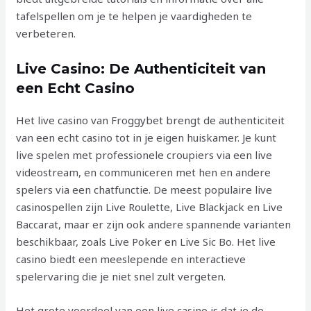
tafelspellen om je te helpen je vaardigheden te
verbeteren.
Live Casino: De Authenticiteit van
een Echt Casino
Het live casino van Froggybet brengt de authenticiteit
van een echt casino tot in je eigen huiskamer. Je kunt
live spelen met professionele croupiers via een live
videostream, en communiceren met hen en andere
spelers via een chatfunctie. De meest populaire live
casinospellen zijn Live Roulette, Live Blackjack en Live
Baccarat, maar er zijn ook andere spannende varianten
beschikbaar, zoals Live Poker en Live Sic Bo. Het live
casino biedt een meeslepende en interactieve
spelervaring die je niet snel zult vergeten.
Het grote voordeel van een live casino is dat je de