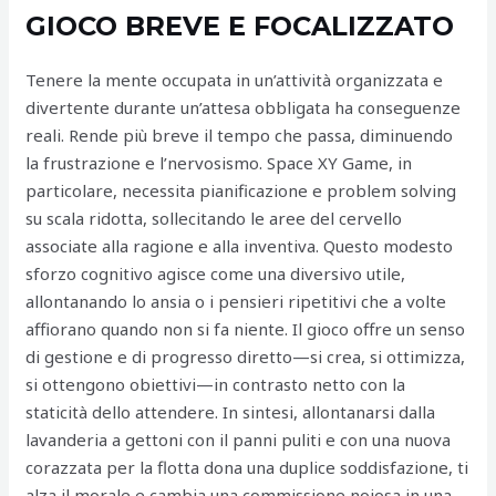
GIOCO BREVE E FOCALIZZATO
Tenere la mente occupata in un’attività organizzata e
divertente durante un’attesa obbligata ha conseguenze
reali. Rende più breve il tempo che passa, diminuendo
la frustrazione e l’nervosismo. Space XY Game, in
particolare, necessita pianificazione e problem solving
su scala ridotta, sollecitando le aree del cervello
associate alla ragione e alla inventiva. Questo modesto
sforzo cognitivo agisce come una diversivo utile,
allontanando lo ansia o i pensieri ripetitivi che a volte
affiorano quando non si fa niente. Il gioco offre un senso
di gestione e di progresso diretto—si crea, si ottimizza,
si ottengono obiettivi—in contrasto netto con la
staticità dello attendere. In sintesi, allontanarsi dalla
lavanderia a gettoni con il panni puliti e con una nuova
corazzata per la flotta dona una duplice soddisfazione, ti
alza il morale e cambia una commissione noiosa in una