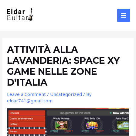
Skip
to
content
MAI
MEN
ATTIVITÀ ALLA
LAVANDERIA: SPACE XY
GAME NELLE ZONE
D’ITALIA
Leave a Comment
/
Uncategorized
/ By
eldar741@gmail.com