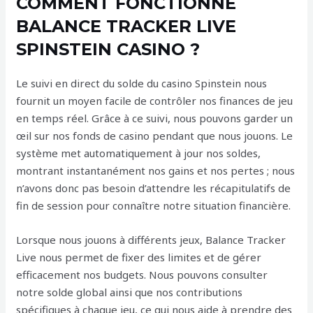
COMMENT FONCTIONNE
BALANCE TRACKER LIVE
SPINSTEIN CASINO ?
Le suivi en direct du solde du casino Spinstein nous
fournit un moyen facile de contrôler nos finances de jeu
en temps réel. Grâce à ce suivi, nous pouvons garder un
œil sur nos fonds de casino pendant que nous jouons. Le
système met automatiquement à jour nos soldes,
montrant instantanément nos gains et nos pertes ; nous
n’avons donc pas besoin d’attendre les récapitulatifs de
fin de session pour connaître notre situation financière.
Lorsque nous jouons à différents jeux, Balance Tracker
Live nous permet de fixer des limites et de gérer
efficacement nos budgets. Nous pouvons consulter
notre solde global ainsi que nos contributions
spécifiques à chaque jeu, ce qui nous aide à prendre des