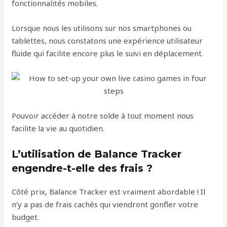
fonctionnalités mobiles.
Lorsque nous les utilisons sur nos smartphones ou
tablettes, nous constatons une expérience utilisateur
fluide qui facilite encore plus le suivi en déplacement.
Pouvoir accéder à notre solde à tout moment nous
facilite la vie au quotidien.
L’utilisation de Balance Tracker
engendre-t-elle des frais ?
Côté prix, Balance Tracker est vraiment abordable ! Il
n’y a pas de frais cachés qui viendront gonfler votre
budget.