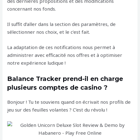
des dernières propositions et des modifications
concernant nos fonds.
Il suffit d’aller dans la section des paramètres, de
sélectionner nos choix, et le c’est fait.
La adaptation de ces notifications nous permet à
administrer avec efficacité nos offres et à optimiser
notre expérience ludique !
Balance Tracker prend-il en charge
plusieurs comptes de casino ?
Bonjour ! Tu te souviens quand on écrivait nos profils de
jeu sur des feuilles volantes ? C’est du révolu !