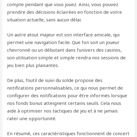
compte pendant que vous jouez. Ainsi, vous pouvez
prendre des décisions éclairées en fonction de votre
situation actuelle, sans aucun délai.
Un autre atout majeur est son interface amicale, qui
permet une navigation facile. Que l’on soit un joueur
chevronné ou un débutant dans l’univers des casinos,
son utilisation simple et simple rendra nos sessions de
jeu bien plus plaisantes.
De plus, l’outil de suivi du solde propose des
notifications personnalisables, ce qui nous permet de
configurer des notifications pour être informés lorsque
nos fonds bonus atteignent certains seuils. Cela nous
aide à optimiser nos tactiques de jeu et à ne jamais
rater une opportunité.
En résumé, ces caractéristiques fonctionnent de concert