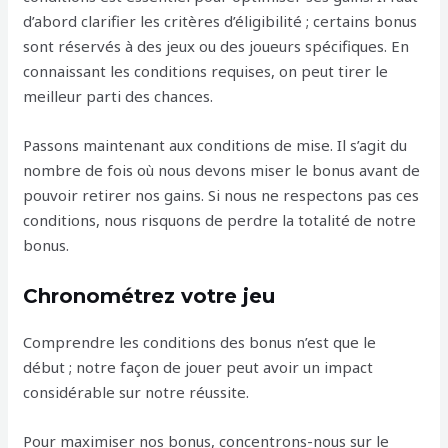
d’abord clarifier les critères d’éligibilité ; certains bonus
sont réservés à des jeux ou des joueurs spécifiques. En
connaissant les conditions requises, on peut tirer le
meilleur parti des chances.
Passons maintenant aux conditions de mise. Il s’agit du
nombre de fois où nous devons miser le bonus avant de
pouvoir retirer nos gains. Si nous ne respectons pas ces
conditions, nous risquons de perdre la totalité de notre
bonus.
Chronométrez votre jeu
Comprendre les conditions des bonus n’est que le
début ; notre façon de jouer peut avoir un impact
considérable sur notre réussite.
Pour maximiser nos bonus, concentrons-nous sur le