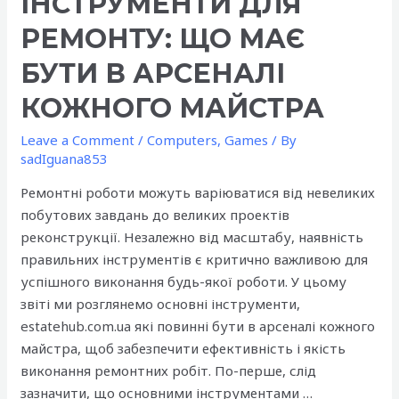
ІНСТРУМЕНТИ ДЛЯ
дисків
РЕМОНТУ: ЩО МАЄ
для
вашого
БУТИ В АРСЕНАЛІ
авто
КОЖНОГО МАЙСТРА
Leave a Comment
/
Computers, Games
/ By
sadIguana853
Ремонтні роботи можуть варіюватися від невеликих
побутових завдань до великих проектів
реконструкції. Незалежно від масштабу, наявність
правильних інструментів є критично важливою для
успішного виконання будь-якої роботи. У цьому
звіті ми розглянемо основні інструменти,
estatehub.com.ua які повинні бути в арсеналі кожного
майстра, щоб забезпечити ефективність і якість
виконання ремонтних робіт. По-перше, слід
зазначити, що основними інструментами …