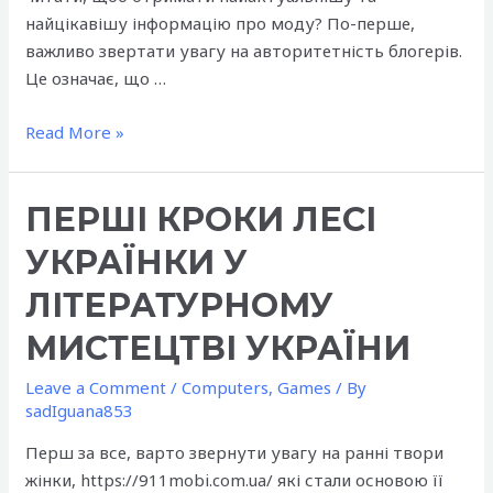
найцікавішу інформацію про моду? По-перше,
важливо звертати увагу на авторитетність блогерів.
Це означає, що …
Модні
Read More »
блоги
та
ПЕРШІ КРОКИ ЛЕСІ
інфлюенсери:
кого
УКРАЇНКИ У
варто
читати
ЛІТЕРАТУРНОМУ
МИСТЕЦТВІ УКРАЇНИ
Leave a Comment
/
Computers, Games
/ By
sadIguana853
Перш за все, варто звернути увагу на ранні твори
жінки, https://911mobi.com.ua/ які стали основою її