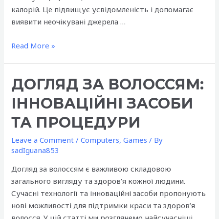
калорій. Це підвищує усвідомленість і допомагає
виявити неочікувані джерела …
Секрети
Read More »
здорового
схуднення
ДОГЛЯД ЗА ВОЛОССЯМ:
без
дієт
ІННОВАЦІЙНІ ЗАСОБИ
і
обману
ТА ПРОЦЕДУРИ
що
Leave a Comment
/
Computers, Games
/ By
реально
sadIguana853
працюють
Догляд за волоссям є важливою складовою
загального вигляду та здоров’я кожної людини.
Сучасні технології та інноваційні засоби пропонують
нові можливості для підтримки краси та здоров’я
волосся. У цій статті ми розглянемо найсучасніші