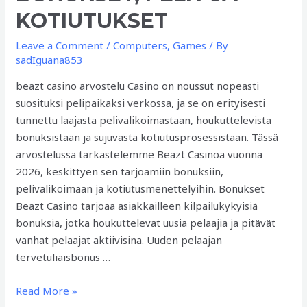
Meer
KOTIUTUKSET
Leave a Comment
/
Computers, Games
/ By
sadIguana853
beazt casino arvostelu Casino on noussut nopeasti
suosituksi pelipaikaksi verkossa, ja se on erityisesti
tunnettu laajasta pelivalikoimastaan, houkuttelevista
bonuksistaan ja sujuvasta kotiutusprosessistaan. Tässä
arvostelussa tarkastelemme Beazt Casinoa vuonna
2026, keskittyen sen tarjoamiin bonuksiin,
pelivalikoimaan ja kotiutusmenettelyihin. Bonukset
Beazt Casino tarjoaa asiakkailleen kilpailukykyisiä
bonuksia, jotka houkuttelevat uusia pelaajia ja pitävät
vanhat pelaajat aktiivisina. Uuden pelaajan
tervetuliaisbonus …
Beazt
Read More »