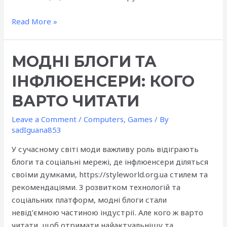
Інструменти
Read More »
для
ремонту:
МОДНІ БЛОГИ ТА
що
має
ІНФЛЮЕНСЕРИ: КОГО
бути
в
ВАРТО ЧИТАТИ
арсеналі
Leave a Comment
/
Computers, Games
/ By
кожного
sadIguana853
майстра
У сучасному світі моди важливу роль відіграють
блоги та соціальні мережі, де інфлюенсери діляться
своїми думками, https://styleworld.org.ua стилем та
рекомендаціями. З розвитком технологій та
соціальних платформ, модні блоги стали
невід’ємною частиною індустрії. Але кого ж варто
читати, щоб отримати найактуальнішу та