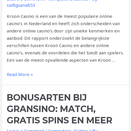
sadIguana853
Kroon Casino is een van de meest populaire online
casino’s in Nederland en heeft zich onderscheiden van
andere online casino’s door zijn unieke kenmerken en
aanbod. Dit rapport onderzoekt de belangrijkste
verschillen tussen Kroon Casino en andere online
casino’s, evenals de voordelen die het biedt aan spelers.
Een van de meest opvallende aspecten van Kroon …
Kroon
Read More »
Casino
vs
BONUSARTEN BIJ
Andere
Online
GRANSINO: MATCH,
Casino’s:
Wat
GRATIS SPINS EN MEER
Maakt
Leave a Comment
/
Computers, Games
/ By