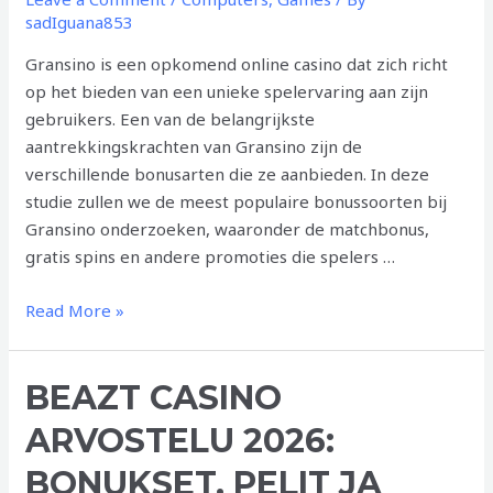
het
sadIguana853
Anders
Gransino is een opkomend online casino dat zich richt
op het bieden van een unieke spelervaring aan zijn
gebruikers. Een van de belangrijkste
aantrekkingskrachten van Gransino zijn de
verschillende bonusarten die ze aanbieden. In deze
studie zullen we de meest populaire bonussoorten bij
Gransino onderzoeken, waaronder de matchbonus,
gratis spins en andere promoties die spelers …
Bonusarten
Read More »
bij
Gransino:
BEAZT CASINO
Match,
Gratis
ARVOSTELU 2026:
Spins
en
BONUKSET, PELIT JA