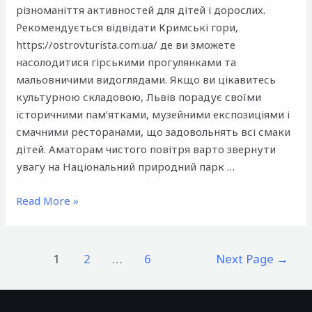
різноманіття активностей для дітей і дорослих.
Рекомендується відвідати Кримські гори,
https://ostrovturista.com.ua/ де ви зможете
насолодитися гірськими прогулянками та
мальовничими видоглядами. Якщо ви цікавитесь
культурною складовою, Львів порадує своїми
історичними пам’ятками, музейними експозиціями і
смачними ресторанами, що задовольнять всі смаки
дітей. Аматорам чистого повітря варто звернути
увагу на Національний природний парк …
Найкращі
Read More »
місця
для
незабутнього
Posts
1
2
…
6
Next Page
→
сімейного
pagination
відпочинку
в