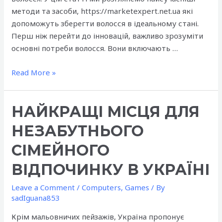
методи та засоби, https://marketexpert.net.ua які
допоможуть зберегти волосся в ідеальному стані.
Перш ніж перейти до інновацій, важливо зрозуміти
основні потреби волосся. Вони включають …
Догляд
Read More »
за
волоссям:
НАЙКРАЩІ МІСЦЯ ДЛЯ
інноваційні
засоби
НЕЗАБУТНЬОГО
та
процедури
СІМЕЙНОГО
ВІДПОЧИНКУ В УКРАЇНІ
Leave a Comment
/
Computers, Games
/ By
sadIguana853
Крім мальовничих пейзажів, Україна пропонує