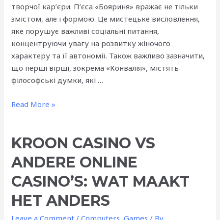
творчої кар’єри. П’єса «Бояриня» вражає не тільки
змістом, але і формою. Це мистецьке висловлення,
яке порушує важливі соціальні питання,
концентруючи увагу на розвитку жіночого
характеру та її автономії. Також важливо зазначити,
що перші вірші, зокрема «Конвалія», містять
філософські думки, які …
Перші
Read More »
кроки
Лесі
KROON CASINO VS
Українки
у
ANDERE ONLINE
літературному
мистецтві
CASINO’S: WAT MAAKT
України
HET ANDERS
Leave a Comment
/
Computers, Games
/ By