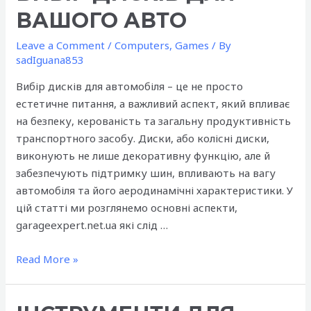
ВАШОГО АВТО
Leave a Comment
/
Computers, Games
/ By
sadIguana853
Вибір дисків для автомобіля – це не просто
естетичне питання, а важливий аспект, який впливає
на безпеку, керованість та загальну продуктивність
транспортного засобу. Диски, або колісні диски,
виконують не лише декоративну функцію, але й
забезпечують підтримку шин, впливають на вагу
автомобіля та його аеродинамічні характеристики. У
цій статті ми розглянемо основні аспекти,
garageexpert.net.ua які слід …
Експерт
Read More »
з
коліс:
вибір