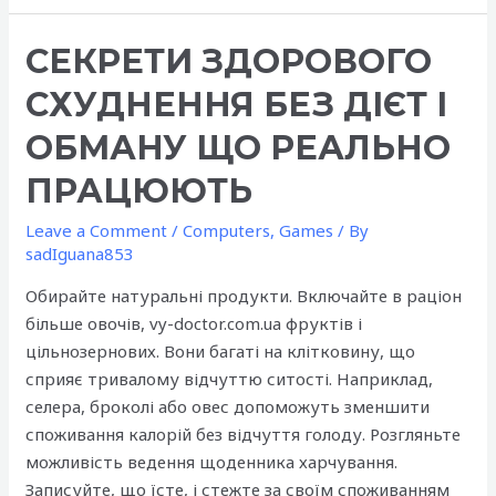
Casino
Arvostelu
СЕКРЕТИ ЗДОРОВОГО
2026:
Bonukset,
СХУДНЕННЯ БЕЗ ДІЄТ І
Pelit
ja
ОБМАНУ ЩО РЕАЛЬНО
Kotiutukset
ПРАЦЮЮТЬ
Leave a Comment
/
Computers, Games
/ By
sadIguana853
Обирайте натуральні продукти. Включайте в раціон
більше овочів, vy-doctor.com.ua фруктів і
цільнозернових. Вони багаті на клітковину, що
сприяє тривалому відчуттю ситості. Наприклад,
селера, броколі або овес допоможуть зменшити
споживання калорій без відчуття голоду. Розгляньте
можливість ведення щоденника харчування.
Записуйте, що їсте, і стежте за своїм споживанням