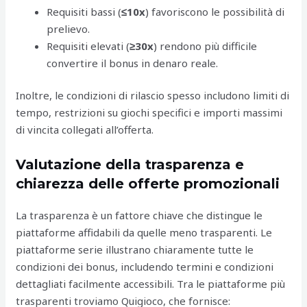
Requisiti bassi (
≤10x
) favoriscono le possibilità di
prelievo.
Requisiti elevati (
≥30x
) rendono più difficile
convertire il bonus in denaro reale.
Inoltre, le condizioni di rilascio spesso includono limiti di
tempo, restrizioni su giochi specifici e importi massimi
di vincita collegati all’offerta.
Valutazione della trasparenza e
chiarezza delle offerte promozionali
La trasparenza è un fattore chiave che distingue le
piattaforme affidabili da quelle meno trasparenti. Le
piattaforme serie illustrano chiaramente tutte le
condizioni dei bonus, includendo termini e condizioni
dettagliati facilmente accessibili. Tra le piattaforme più
trasparenti troviamo Quigioco, che fornisce: