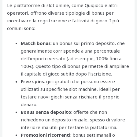
Le piattaforme di slot online, come Quigioco e altri
operatori, offrono diverse tipologie di bonus per
incentivare la registrazione e l’attività di gioco. I più
comuni sono:
Match bonus
: un bonus sul primo deposito, che
generalmente corrisponde a una percentuale
dell’importo versato (ad esempio, 100% fino a
100€). Questo tipo di bonus permette di ampliare
il capitale di gioco subito dopo l’iscrizione.
Free spins
: giri gratuiti che possono essere
utilizzati su specifiche slot machine, ideali per
testare nuovi giochi senza rischiare il proprio
denaro.
Bonus senza deposito
: offerte che non
richiedono un deposito iniziale, spesso di valore
inferiore ma utili per testare la piattaforma.
Promozioni ricorrenti
: bonus settimanali o