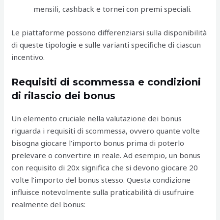
mensili, cashback e tornei con premi speciali.
Le piattaforme possono differenziarsi sulla disponibilità
di queste tipologie e sulle varianti specifiche di ciascun
incentivo.
Requisiti di scommessa e condizioni
di rilascio dei bonus
Un elemento cruciale nella valutazione dei bonus
riguarda i requisiti di scommessa, ovvero quante volte
bisogna giocare l’importo bonus prima di poterlo
prelevare o convertire in reale. Ad esempio, un bonus
con requisito di 20x significa che si devono giocare 20
volte l’importo del bonus stesso. Questa condizione
influisce notevolmente sulla praticabilità di usufruire
realmente del bonus: