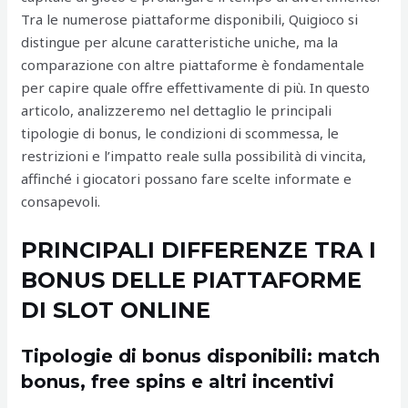
Tra le numerose piattaforme disponibili, Quigioco si
distingue per alcune caratteristiche uniche, ma la
comparazione con altre piattaforme è fondamentale
per capire quale offre effettivamente di più. In questo
articolo, analizzeremo nel dettaglio le principali
tipologie di bonus, le condizioni di scommessa, le
restrizioni e l’impatto reale sulla possibilità di vincita,
affinché i giocatori possano fare scelte informate e
consapevoli.
PRINCIPALI DIFFERENZE TRA I
BONUS DELLE PIATTAFORME
DI SLOT ONLINE
Tipologie di bonus disponibili: match
bonus, free spins e altri incentivi