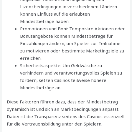
Lizenzbedingungen in verschiedenen Ländern
können Einfluss auf die erlaubten
Mindestbeträge haben.
Promotionen und Boni: Temporäre Aktionen oder
Bonusangebote können Mindestbeträge für
Einzahlungen ändern, um Spieler zur Teilnahme
zu motivieren oder bestimmte Marketingziele zu
erreichen.
Sicherheitsaspekte: Um Geldwäsche zu
verhindern und verantwortungsvolles Spielen zu
fördern, setzen Casinos teilweise höhere
Mindestbeträge an.
Diese Faktoren führen dazu, dass der Mindestbetrag
dynamisch ist und sich an Marktbedingungen anpasst.
Dabei ist die Transparenz seitens des Casinos essenziell
für die Vertrauensbildung unter den Spielern.