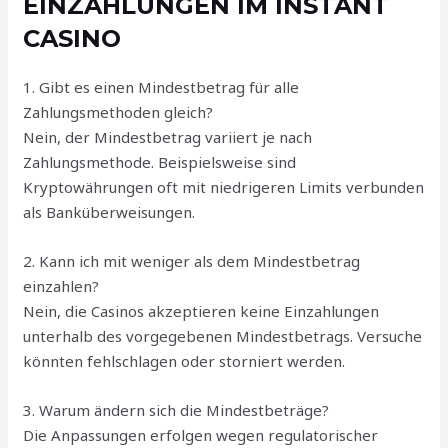
EINZAHLUNGEN IM INSTANT
CASINO
1. Gibt es einen Mindestbetrag für alle
Zahlungsmethoden gleich?
Nein, der Mindestbetrag variiert je nach
Zahlungsmethode. Beispielsweise sind
Kryptowährungen oft mit niedrigeren Limits verbunden
als Banküberweisungen.
2. Kann ich mit weniger als dem Mindestbetrag
einzahlen?
Nein, die Casinos akzeptieren keine Einzahlungen
unterhalb des vorgegebenen Mindestbetrags. Versuche
könnten fehlschlagen oder storniert werden.
3. Warum ändern sich die Mindestbeträge?
Die Anpassungen erfolgen wegen regulatorischer