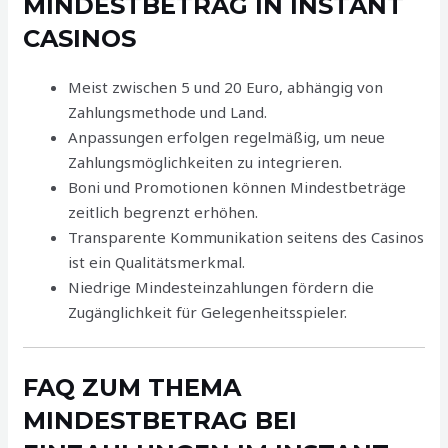
MINDESTBETRAG IN INSTANT
CASINOS
Meist zwischen 5 und 20 Euro, abhängig von
Zahlungsmethode und Land.
Anpassungen erfolgen regelmäßig, um neue
Zahlungsmöglichkeiten zu integrieren.
Boni und Promotionen können Mindestbeträge
zeitlich begrenzt erhöhen.
Transparente Kommunikation seitens des Casinos
ist ein Qualitätsmerkmal.
Niedrige Mindesteinzahlungen fördern die
Zugänglichkeit für Gelegenheitsspieler.
FAQ ZUM THEMA
MINDESTBETRAG BEI