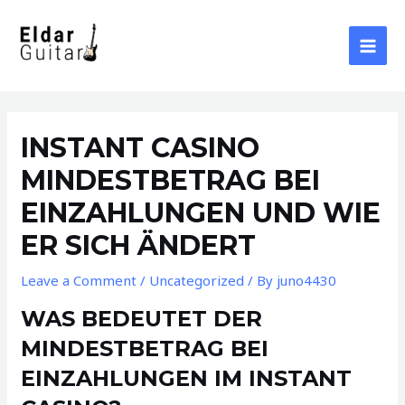
Skip
to
content
MAI
MEN
INSTANT CASINO
MINDESTBETRAG BEI
EINZAHLUNGEN UND WIE
ER SICH ÄNDERT
Leave a Comment
/
Uncategorized
/ By
juno4430
WAS BEDEUTET DER
MINDESTBETRAG BEI
EINZAHLUNGEN IM INSTANT