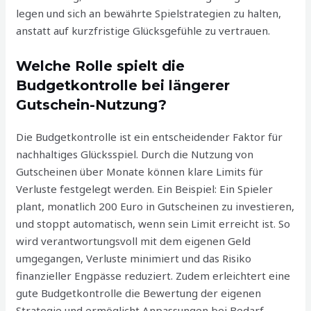
legen und sich an bewährte Spielstrategien zu halten,
anstatt auf kurzfristige Glücksgefühle zu vertrauen.
Welche Rolle spielt die
Budgetkontrolle bei längerer
Gutschein-Nutzung?
Die Budgetkontrolle ist ein entscheidender Faktor für
nachhaltiges Glücksspiel. Durch die Nutzung von
Gutscheinen über Monate können klare Limits für
Verluste festgelegt werden. Ein Beispiel: Ein Spieler
plant, monatlich 200 Euro in Gutscheinen zu investieren,
und stoppt automatisch, wenn sein Limit erreicht ist. So
wird verantwortungsvoll mit dem eigenen Geld
umgegangen, Verluste minimiert und das Risiko
finanzieller Engpässe reduziert. Zudem erleichtert eine
gute Budgetkontrolle die Bewertung der eigenen
Strategie und ermöglicht Anpassungen bei Bedarf.