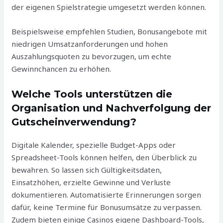
der eigenen Spielstrategie umgesetzt werden können.
Beispielsweise empfehlen Studien, Bonusangebote mit
niedrigen Umsatzanforderungen und hohen
Auszahlungsquoten zu bevorzugen, um echte
Gewinnchancen zu erhöhen.
Welche Tools unterstützen die
Organisation und Nachverfolgung der
Gutscheinverwendung?
Digitale Kalender, spezielle Budget-Apps oder
Spreadsheet-Tools können helfen, den Überblick zu
bewahren. So lassen sich Gültigkeitsdaten,
Einsatzhöhen, erzielte Gewinne und Verluste
dokumentieren. Automatisierte Erinnerungen sorgen
dafür, keine Termine für Bonusumsätze zu verpassen.
Zudem bieten einige Casinos eigene Dashboard-Tools,