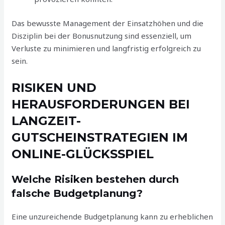
Das bewusste Management der Einsatzhöhen und die
Disziplin bei der Bonusnutzung sind essenziell, um
Verluste zu minimieren und langfristig erfolgreich zu
sein.
RISIKEN UND
HERAUSFORDERUNGEN BEI
LANGZEIT-
GUTSCHEINSTRATEGIEN IM
ONLINE-GLÜCKSSPIEL
Welche Risiken bestehen durch
falsche Budgetplanung?
Eine unzureichende Budgetplanung kann zu erheblichen