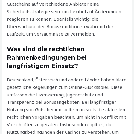
Gutscheine auf verschiedene Anbieter eine
Sicherheitsstrategie sein, um flexibel auf Änderungen
reagieren zu können. Ebenfalls wichtig: die
Überwachung der Bonuskonditionen während der
Laufzeit, um Versäumnisse zu vermeiden.
Was sind die rechtlichen
Rahmenbedingungen bei
langfristigem Einsatz?
Deutschland, Österreich und andere Länder haben klare
gesetzliche Regelungen zum Online-Glücksspiel. Diese
umfassen die Lizenzierung, Jugendschutz und
Transparenz bei Bonusangeboten. Bei langfristiger
Nutzung von Gutscheinen sollte man stets die aktuellen
rechtlichen Vorgaben beachten, um nicht in Konflikt mit
Vorschriften zu geraten. Insbesondere gilt es, die
Nutzungsbedingungen der Casinos zu verstehen, um