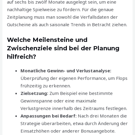
auf sechs bis zwölf Monate ausgelegt sein, um eine
nachhaltige Spielweise zu fördern. Für die genaue
Zeitplanung muss man sowohl die Verfallsdaten der
Gutscheine als auch saisonale Trends in Betracht ziehen.
Welche Meilensteine und
Zwischenziele sind bei der Planung
hilfreich?
Monatliche Gewinn- und Verlustanalyse:
Überprüfung der eigenen Performance, um Flops
frühzeitig zu erkennen.
Zielsetzung:
Zum Beispiel eine bestimmte
Gewinnspanne oder eine maximale
Verlustgrenze innerhalb des Zeitraums festlegen.
Anpassungen bei Bedarf:
Nach drei Monaten die
Strategie überarbeiten, etwa durch Änderung der
Einsatzhöhen oder anderer Bonusangebote.