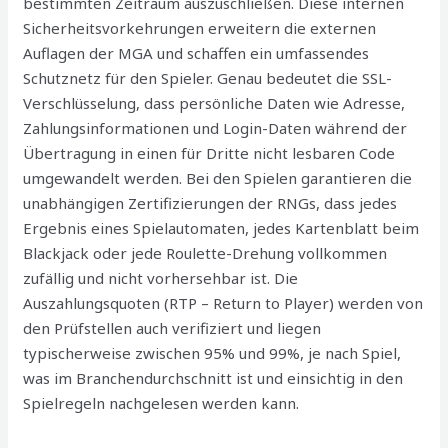
bestimmten Zeitraum auszuschließen. Diese internen
Sicherheitsvorkehrungen erweitern die externen
Auflagen der MGA und schaffen ein umfassendes
Schutznetz für den Spieler. Genau bedeutet die SSL-
Verschlüsselung, dass persönliche Daten wie Adresse,
Zahlungsinformationen und Login-Daten während der
Übertragung in einen für Dritte nicht lesbaren Code
umgewandelt werden. Bei den Spielen garantieren die
unabhängigen Zertifizierungen der RNGs, dass jedes
Ergebnis eines Spielautomaten, jedes Kartenblatt beim
Blackjack oder jede Roulette-Drehung vollkommen
zufällig und nicht vorhersehbar ist. Die
Auszahlungsquoten (RTP – Return to Player) werden von
den Prüfstellen auch verifiziert und liegen
typischerweise zwischen 95% und 99%, je nach Spiel,
was im Branchendurchschnitt ist und einsichtig in den
Spielregeln nachgelesen werden kann.