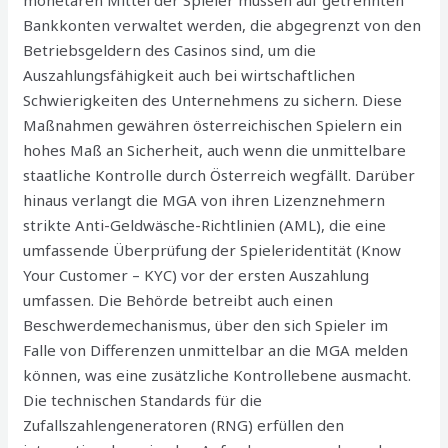
Bankkonten verwaltet werden, die abgegrenzt von den
Betriebsgeldern des Casinos sind, um die
Auszahlungsfähigkeit auch bei wirtschaftlichen
Schwierigkeiten des Unternehmens zu sichern. Diese
Maßnahmen gewähren österreichischen Spielern ein
hohes Maß an Sicherheit, auch wenn die unmittelbare
staatliche Kontrolle durch Österreich wegfällt. Darüber
hinaus verlangt die MGA von ihren Lizenznehmern
strikte Anti-Geldwäsche-Richtlinien (AML), die eine
umfassende Überprüfung der Spieleridentität (Know
Your Customer – KYC) vor der ersten Auszahlung
umfassen. Die Behörde betreibt auch einen
Beschwerdemechanismus, über den sich Spieler im
Falle von Differenzen unmittelbar an die MGA melden
können, was eine zusätzliche Kontrollebene ausmacht.
Die technischen Standards für die
Zufallszahlengeneratoren (RNG) erfüllen den