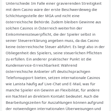
Unterschiede: Im Falle einer gravierenden Streitigkeit
mit dem Casino wäre der erste Beschwerdeweg die
Schlichtungsstelle der MGA und nicht eine
österreichische Behörde. Zudem bleiben Gewinne aus
solchen Casinos in Österreich weiterhin der
Einkommenssteuerpflicht, die der Spieler selbst in
seiner Steuererklärung angeben muss, da das Casino
keine österreichische Steuer abführt. Es liegt also in der
Obliegenheit des Spielers, seine steuerlichen Pflichten
zu erfüllen. Ein anderer praktischer Punkt ist die
Kundenservice-Erreichbarkeit: Während
österreichische Anbieter oft deutschsprachigen
Telefonsupport bieten, setzen internationale Casinos
wie Lanista häufig auf Live-Chat und E-Mail, was für
manche Spieler ein Gewinn an Flexibilität, für andere
ein Nachteil an direktem Kontakt bedeutet. Auch die
Bearbeitungszeiten für Auszahlungen können aufgrund
der notwendigen internationalen Überweisungen und