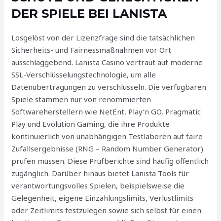
DER SPIELE BEI LANISTA
Losgelöst von der Lizenzfrage sind die tatsächlichen
Sicherheits- und Fairnessmaßnahmen vor Ort
ausschlaggebend. Lanista Casino vertraut auf moderne
SSL-Verschlüsselungstechnologie, um alle
Datenübertragungen zu verschlüsseln. Die verfügbaren
Spiele stammen nur von renommierten
Softwareherstellern wie NetEnt, Play’n GO, Pragmatic
Play und Evolution Gaming, die ihre Produkte
kontinuierlich von unabhängigen Testlaboren auf faire
Zufallsergebnisse (RNG – Random Number Generator)
prüfen müssen. Diese Prüfberichte sind häufig öffentlich
zugänglich. Darüber hinaus bietet Lanista Tools für
verantwortungsvolles Spielen, beispielsweise die
Gelegenheit, eigene Einzahlungslimits, Verlustlimits
oder Zeitlimits festzulegen sowie sich selbst für einen