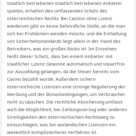
staatlich betriebenen staatlich betriebenen Anbieter
spielen, erhalten den umfassenden Schutz des
österreichischen Rechts. Bei Casinos ohne Lizenz
wiederum gibt es keine behördliche Stelle, an die man
sich bei Problemen wenden müsste, und die Einhaltung
von Sicherheitsstandards liegt allein in der Hand des
Betreibers, was ein großes Risiko ist. Im Einzelnen
heißt dieser Schutz, dass bei einem Anbieter mit
staatlicher Lizenz Gewinne automatisch und steuerfrei
zur Auszahlung gelangen, da die Steuer bereits vom
Casino bezahlt wurde. Außerdem sichern
österreichische Lizenzen eine strenge Regulierung der
Werbung und der Bonusbedingungen, um Verbraucher
nicht zu täuschen. Die rechtliche Absicherung umfasst
auch die Möglichkeit, bei Zahlungsverzug oder anderen
Streitigkeiten den österreichischen Rechtsweg zu
einzuschlagen, was bei ausländischen Lizenzen ein
wesentlich komplizierteres Verfahren ist.