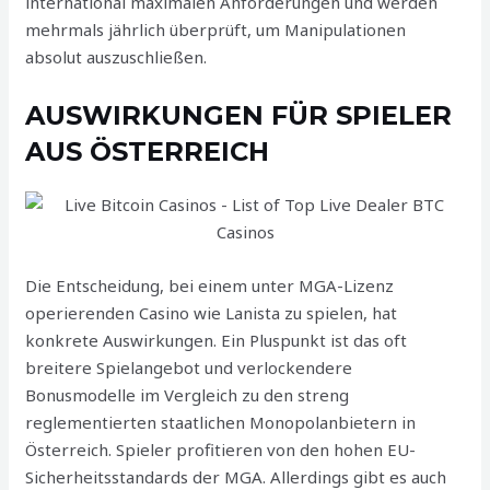
international maximalen Anforderungen und werden
mehrmals jährlich überprüft, um Manipulationen
absolut auszuschließen.
AUSWIRKUNGEN FÜR SPIELER
AUS ÖSTERREICH
Die Entscheidung, bei einem unter MGA-Lizenz
operierenden Casino wie Lanista zu spielen, hat
konkrete Auswirkungen. Ein Pluspunkt ist das oft
breitere Spielangebot und verlockendere
Bonusmodelle im Vergleich zu den streng
reglementierten staatlichen Monopolanbietern in
Österreich. Spieler profitieren von den hohen EU-
Sicherheitsstandards der MGA. Allerdings gibt es auch