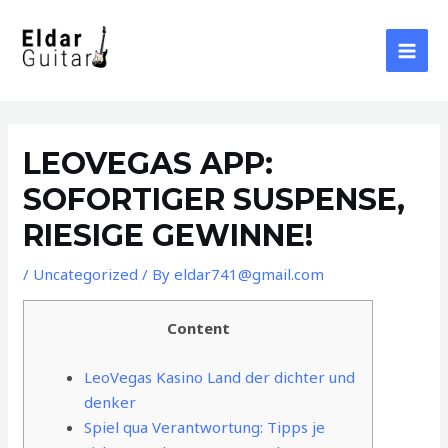
Skip
to
content
MAI
MEN
LEOVEGAS APP:
SOFORTIGER SUSPENSE,
RIESIGE GEWINNE!
/
Uncategorized
/ By
eldar741@gmail.com
Content
LeoVegas Kasino Land der dichter und
denker
Spiel qua Verantwortung: Tipps je