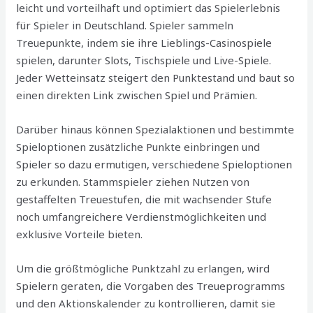
leicht und vorteilhaft und optimiert das Spielerlebnis
für Spieler in Deutschland. Spieler sammeln
Treuepunkte, indem sie ihre Lieblings-Casinospiele
spielen, darunter Slots, Tischspiele und Live-Spiele.
Jeder Wetteinsatz steigert den Punktestand und baut so
einen direkten Link zwischen Spiel und Prämien.
Darüber hinaus können Spezialaktionen und bestimmte
Spieloptionen zusätzliche Punkte einbringen und
Spieler so dazu ermutigen, verschiedene Spieloptionen
zu erkunden. Stammspieler ziehen Nutzen von
gestaffelten Treuestufen, die mit wachsender Stufe
noch umfangreichere Verdienstmöglichkeiten und
exklusive Vorteile bieten.
Um die größtmögliche Punktzahl zu erlangen, wird
Spielern geraten, die Vorgaben des Treueprogramms
und den Aktionskalender zu kontrollieren, damit sie