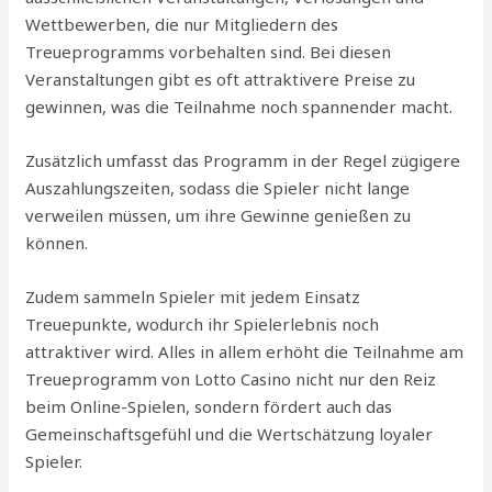
Wettbewerben, die nur Mitgliedern des
Treueprogramms vorbehalten sind. Bei diesen
Veranstaltungen gibt es oft attraktivere Preise zu
gewinnen, was die Teilnahme noch spannender macht.
Zusätzlich umfasst das Programm in der Regel zügigere
Auszahlungszeiten, sodass die Spieler nicht lange
verweilen müssen, um ihre Gewinne genießen zu
können.
Zudem sammeln Spieler mit jedem Einsatz
Treuepunkte, wodurch ihr Spielerlebnis noch
attraktiver wird. Alles in allem erhöht die Teilnahme am
Treueprogramm von Lotto Casino nicht nur den Reiz
beim Online-Spielen, sondern fördert auch das
Gemeinschaftsgefühl und die Wertschätzung loyaler
Spieler.