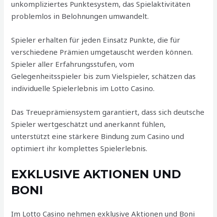
unkompliziertes Punktesystem, das Spielaktivitäten
problemlos in Belohnungen umwandelt.
Spieler erhalten für jeden Einsatz Punkte, die für
verschiedene Prämien umgetauscht werden können.
Spieler aller Erfahrungsstufen, vom
Gelegenheitsspieler bis zum Vielspieler, schätzen das
individuelle Spielerlebnis im Lotto Casino.
Das Treueprämiensystem garantiert, dass sich deutsche
Spieler wertgeschätzt und anerkannt fühlen,
unterstützt eine stärkere Bindung zum Casino und
optimiert ihr komplettes Spielerlebnis.
EXKLUSIVE AKTIONEN UND
BONI
Im Lotto Casino nehmen exklusive Aktionen und Boni