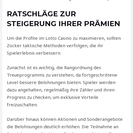
RATSCHLÄGE ZUR
STEIGERUNG IHRER PRÄMIEN
Um die Profite im Lotto Casino zu maximieren, sollten
Zocker taktische Methoden verfolgen, die ihr
Spielerlebnis verbessern.
Zunächst ist es wichtig, die Rangordnung des
Treueprogramms zu verstehen, da fortgeschrittene
Level bessere Belohnungen bieten. Spieler werden
dazu angehalten, regelmäßig ihre Zähler und ihren
Progress zu checken, um exklusive Vorteile
freizuschalten.
Darüber hinaus können Aktionen und Sonderangebote
die Belohnungen deutlich erhöhen. Die Teilnahme an