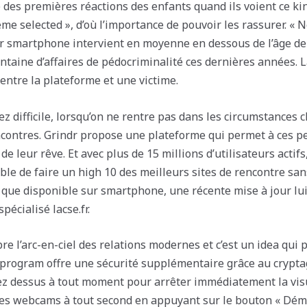
e des premières réactions des enfants quand ils voient ce ki
me selected », d’où l’importance de pouvoir les rassurer. « 
er smartphone intervient en moyenne en dessous de l’âge de d
antaine d’affaires de pédocriminalité ces dernières années
 entre la plateforme et une victime.
z difficile, lorsqu’on ne rentre pas dans les circumstances c
encontres. Grindr propose une plateforme qui permet à ces p
 de leur rêve. Et avec plus de 15 millions d’utilisateurs actif
ble de faire un high 10 des meilleurs sites de rencontre san
 que disponible sur smartphone, une récente mise à jour lui
pécialisé lacse.fr.
bre l’arc-en-ciel des relations modernes et c’est un idea qui
e program offre une sécurité supplémentaire grâce au crypt
ez dessus à tout moment pour arrêter immédiatement la vi
des webcams à tout second en appuyant sur le bouton « Déma