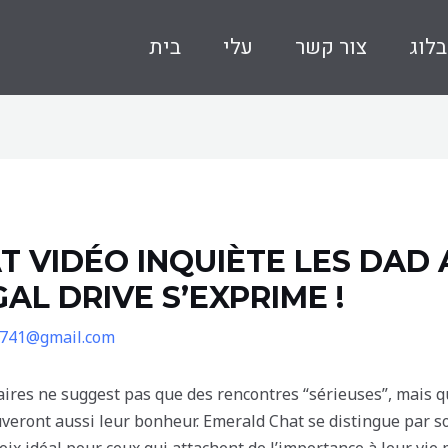
בלוג
צור קשר
עלי
בית
AT VIDÉO INQUIÈTE LES DA
L DRIVE S’EXPRIME !
r741@gmail.com
aires ne suggest pas que des rencontres “sérieuses”, mais 
uveront aussi leur bonheur. Emerald Chat se distingue par s