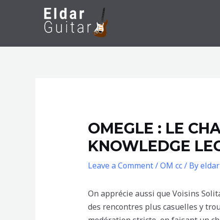
Skip
to
content
OMEGLE : LE CH
KNOWLEDGE LEGA
Leave a Comment
/
OM cc
/ By
elda
On apprécie aussi que Voisins Solit
des rencontres plus casuelles y tro