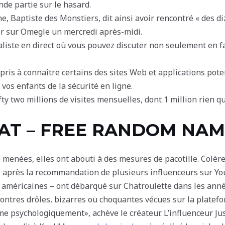
nde partie sur le hasard.
, Baptiste des Monstiers, dit ainsi avoir rencontré « des di
er sur Omegle un mercredi après-midi.
liste en direct où vous pouvez discuter non seulement en fa
ris à connaître certains des sites Web et applications pote
 vos enfants de la sécurité en ligne.
ifty two millions de visites mensuelles, dont 1 million rien q
HAT – FREE RANDOM NA
é menées, elles ont abouti à des mesures de pacotille. Colère
e après la recommandation de plusieurs influenceurs sur 
 américaines – ont débarqué sur Chatroulette dans les anné
contres drôles, bizarres ou choquantes vécues sur la platef
e psychologiquement», achève le créateur. L’influenceur Ju