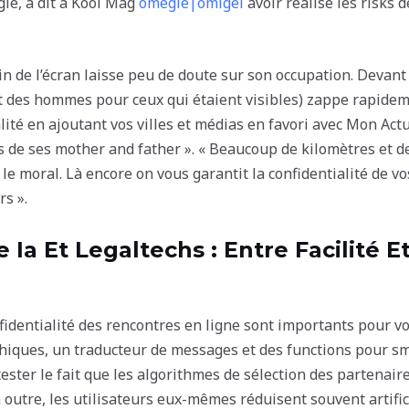
le, a dit à Kool Mag
omegle|omigel
avoir réalisé les risks d
oin de l’écran laisse peu de doute sur son occupation. Devant
t des hommes pour ceux qui étaient visibles) zappe rapidem
alité en ajoutant vos villes et médias en favori avec Mon Ac
os de ses mother and father ». « Beaucoup de kilomètres et
le moral. Là encore on vous garantit la confidentialité de v
rs ».
Ia Et Legaltechs : Entre Facilité E
nfidentialité des rencontres en ligne sont importants pour 
aphiques, un traducteur de messages et des functions pour 
ontester le fait que les algorithmes de sélection des partenair
n outre, les utilisateurs eux-mêmes réduisent souvent artific