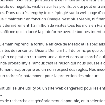
oix idéal pour ceux qui attachent de l’importance à leur vie 
tifs ou négatifs, visibles sur les profils, ce qui peut entra
es. Dans un très lengthy texte, épinglé sur la web page d’acc
ue « maintenir en fonction Omegle n’est plus viable, ni fin
ait dernièrement 1,2 million de visites tous les mois en Fra
ffirme qu’il a lancé la plateforme avec de bonnes intentio
main reprend la formule efficace de Meetic et la spécialise
 sites de rencontre. Disons Demain half du principe que ce 
qu’on ne peut en retrouver une autre et dans un marché qui e
onde probability à l’amour, c’est la raison qui nous pousse 
rtement inapproprié ou un non-respect des règles. Nos mod
 un cadre sûr, notamment pour la protection des mineurs.
nt utilise une utility ou un site Web dangereux pour les en
s.
s de recherche est généralement disponible, et la sélection