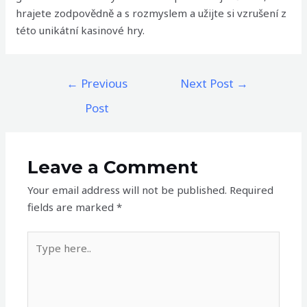
hrajete zodpovědně a s rozmyslem a užijte si vzrušení z
této unikátní kasinové hry.
Post
←
Previous
Next Post
→
navigation
Post
Leave a Comment
Your email address will not be published.
Required
fields are marked
*
Type
here..