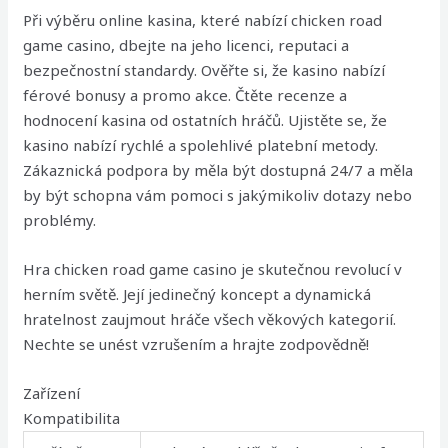
Při výběru online kasina, které nabízí chicken road
game casino, dbejte na jeho licenci, reputaci a
bezpečnostní standardy. Ověřte si, že kasino nabízí
férové bonusy a promo akce. Čtěte recenze a
hodnocení kasina od ostatních hráčů. Ujistěte se, že
kasino nabízí rychlé a spolehlivé platební metody.
Zákaznická podpora by měla být dostupná 24/7 a měla
by být schopna vám pomoci s jakýmikoliv dotazy nebo
problémy.
Hra chicken road game casino je skutečnou revolucí v
herním světě. Její jedinečný koncept a dynamická
hratelnost zaujmout hráče všech věkových kategorií.
Nechte se unést vzrušením a hrajte zodpovědně!
Zařízení
Kompatibilita