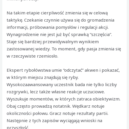
Na takim etapie cierpliwość zmienia się w celową
taktykę. Czekanie czynnie używa się do gromadzenia
informacji, próbowania pomysłów i regulacji akcji.
Wynagrodzenie nie jest już być sprawką “szczęścia”.
Staje się bardziej przewidywalnym wynikiem
zastosowanej wiedzy. To moment, gdy pasja zmienia się
w rzeczywiste rzemiosło.
Ekspert rybołówstwa umie “odczytać” akwen i pokazać,
w którym miejscu znajdują się ryby.
Wysokozaawansowany uczestnik bada nie tylko liczby
rozgrywki, lecz także własne reakcje uczuciowe.
Wyszukuje momentów, w których zatraca obiektywizm.
Obaj często prowadzą notatnik. Wędkarz notuje
okoliczności połowu. Gracz notuje rezultaty partii.
Następnie z tych zapisów wyciągają wnioski na
przyszłość.