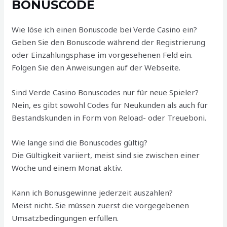
BONUSCODE
Wie löse ich einen Bonuscode bei Verde Casino ein?
Geben Sie den Bonuscode während der Registrierung
oder Einzahlungsphase im vorgesehenen Feld ein.
Folgen Sie den Anweisungen auf der Webseite.
Sind Verde Casino Bonuscodes nur für neue Spieler?
Nein, es gibt sowohl Codes für Neukunden als auch für
Bestandskunden in Form von Reload- oder Treueboni.
Wie lange sind die Bonuscodes gültig?
Die Gültigkeit variiert, meist sind sie zwischen einer
Woche und einem Monat aktiv.
Kann ich Bonusgewinne jederzeit auszahlen?
Meist nicht. Sie müssen zuerst die vorgegebenen
Umsatzbedingungen erfüllen.