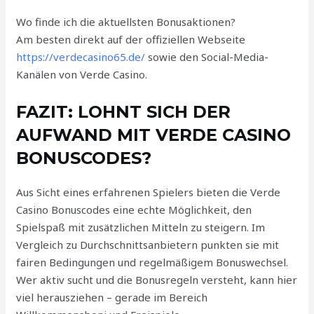
Wo finde ich die aktuellsten Bonusaktionen?
Am besten direkt auf der offiziellen Webseite
https://verdecasino65.de/
sowie den Social-Media-
Kanälen von Verde Casino.
FAZIT: LOHNT SICH DER
AUFWAND MIT VERDE CASINO
BONUSCODES?
Aus Sicht eines erfahrenen Spielers bieten die Verde
Casino Bonuscodes eine echte Möglichkeit, den
Spielspaß mit zusätzlichen Mitteln zu steigern. Im
Vergleich zu Durchschnittsanbietern punkten sie mit
fairen Bedingungen und regelmäßigem Bonuswechsel.
Wer aktiv sucht und die Bonusregeln versteht, kann hier
viel herausziehen – gerade im Bereich