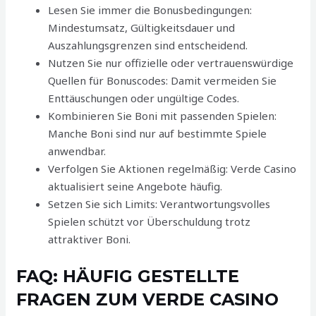
Lesen Sie immer die Bonusbedingungen:
Mindestumsatz, Gültigkeitsdauer und
Auszahlungsgrenzen sind entscheidend.
Nutzen Sie nur offizielle oder vertrauenswürdige
Quellen für Bonuscodes: Damit vermeiden Sie
Enttäuschungen oder ungültige Codes.
Kombinieren Sie Boni mit passenden Spielen:
Manche Boni sind nur auf bestimmte Spiele
anwendbar.
Verfolgen Sie Aktionen regelmäßig: Verde Casino
aktualisiert seine Angebote häufig.
Setzen Sie sich Limits: Verantwortungsvolles
Spielen schützt vor Überschuldung trotz
attraktiver Boni.
FAQ: HÄUFIG GESTELLTE
FRAGEN ZUM VERDE CASINO