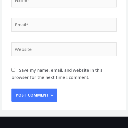
Email*
Website
Save my name, email, and website in this
browser for the next time I comment.